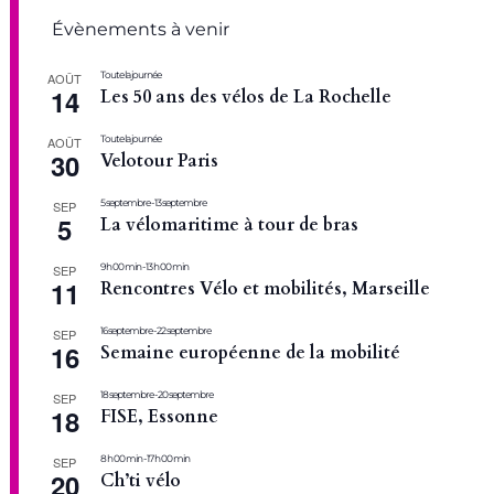
Évènements à venir
Toute la journée
AOÛT
14
Les 50 ans des vélos de La Rochelle
Toute la journée
AOÛT
30
Velotour Paris
5 septembre
-
13 septembre
SEP
5
La vélomaritime à tour de bras
9 h 00 min
-
13 h 00 min
SEP
11
Rencontres Vélo et mobilités, Marseille
16 septembre
-
22 septembre
SEP
16
Semaine européenne de la mobilité
18 septembre
-
20 septembre
SEP
18
FISE, Essonne
8 h 00 min
-
17 h 00 min
SEP
20
Ch’ti vélo