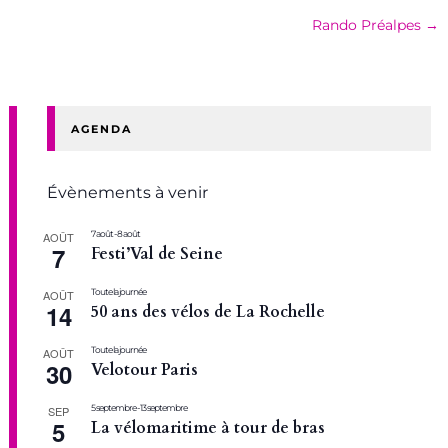
Rando Préalpes
→
AGENDA
Évènements à venir
7 août
-
8 août
AOÛT
7
Festi’Val de Seine
Toute la journée
AOÛT
14
50 ans des vélos de La Rochelle
Toute la journée
AOÛT
30
Velotour Paris
5 septembre
-
13 septembre
SEP
5
La vélomaritime à tour de bras