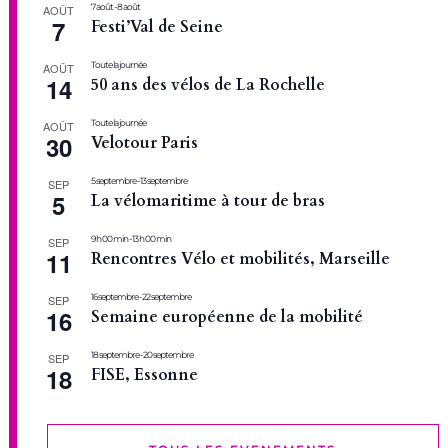
7 août
-
8 août
AOÛT
7
Festi’Val de Seine
Toute la journée
AOÛT
14
50 ans des vélos de La Rochelle
Toute la journée
AOÛT
30
Velotour Paris
5 septembre
-
13 septembre
SEP
5
La vélomaritime à tour de bras
9 h 00 min
-
13 h 00 min
SEP
11
Rencontres Vélo et mobilités, Marseille
16 septembre
-
22 septembre
SEP
16
Semaine européenne de la mobilité
18 septembre
-
20 septembre
SEP
18
FISE, Essonne