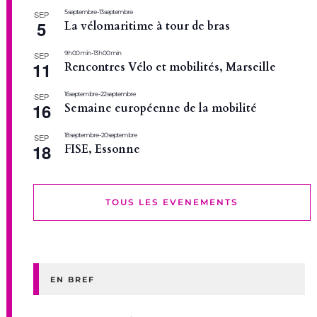
5 septembre
-
13 septembre
SEP
5
La vélomaritime à tour de bras
9 h 00 min
-
13 h 00 min
SEP
11
Rencontres Vélo et mobilités, Marseille
16 septembre
-
22 septembre
SEP
16
Semaine européenne de la mobilité
18 septembre
-
20 septembre
SEP
18
FISE, Essonne
TOUS LES EVENEMENTS
EN BREF