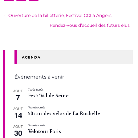
←
Ouverture de la billetterie, Festival CCI à Angers
Rendez-vous d’accueil des futurs élus
→
AGENDA
Évènements à venir
7 août
-
8 août
AOÛT
7
Festi’Val de Seine
Toute la journée
AOÛT
14
50 ans des vélos de La Rochelle
Toute la journée
AOÛT
30
Velotour Paris