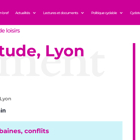
n bref
Actualités
Lectures et documents
Politique cyclable
Cyclot
e loisirs
ment
tude, Lyon
 Lyon
min
aines, conflits