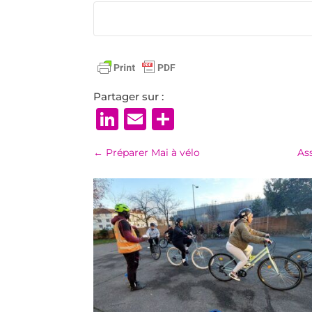
Partager sur :
LinkedIn
Email
Partager
←
Préparer Mai à vélo
As