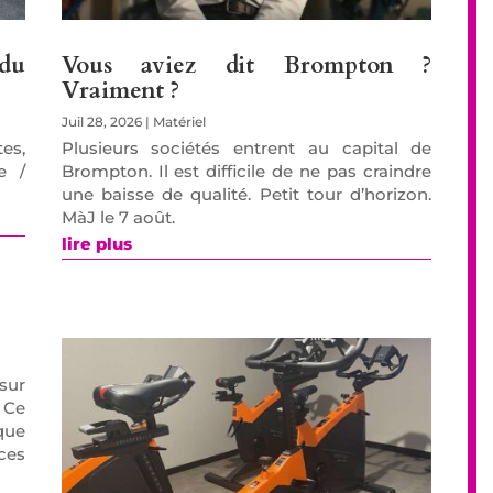
 du
Vous aviez dit Brompton ?
Vraiment ?
Juil 28, 2026
|
Matériel
es,
Plusieurs sociétés entrent au capital de
e /
Brompton. Il est difficile de ne pas craindre
une baisse de qualité. Petit tour d’horizon.
MàJ le 7 août.
lire plus
sur
 Ce
que
ces