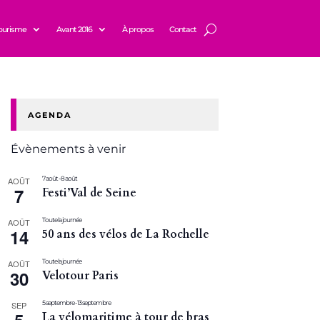
ourisme
Avant 2016
À propos
Contact
AGENDA
Évènements à venir
7 août
-
8 août
AOÛT
7
Festi’Val de Seine
Toute la journée
AOÛT
14
50 ans des vélos de La Rochelle
Toute la journée
AOÛT
30
Velotour Paris
5 septembre
-
13 septembre
SEP
La vélomaritime à tour de bras