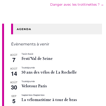
Danger avec les trottinettes ?
→
AGENDA
Évènements à venir
7 août
-
8 août
AOÛT
7
Festi’Val de Seine
Toute la journée
AOÛT
14
50 ans des vélos de La Rochelle
Toute la journée
AOÛT
30
Velotour Paris
5 septembre
-
13 septembre
SEP
5
La vélomaritime à tour de bras