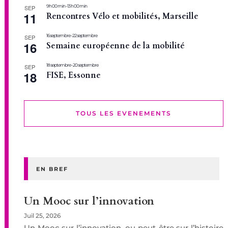
9 h 00 min
-
13 h 00 min
SEP
11
Rencontres Vélo et mobilités, Marseille
16 septembre
-
22 septembre
SEP
16
Semaine européenne de la mobilité
18 septembre
-
20 septembre
SEP
18
FISE, Essonne
TOUS LES EVENEMENTS
EN BREF
Un Mooc sur l’innovation
Juil 25, 2026
Un Mooc sur l’innovation, ou peut-être sur l’histoire