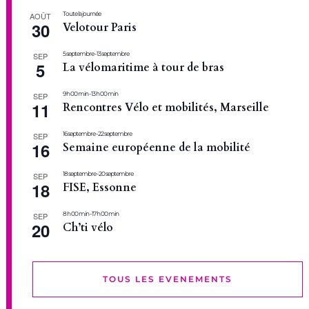
Toute la journée
AOÛT
30
Velotour Paris
5 septembre
-
13 septembre
SEP
5
La vélomaritime à tour de bras
9 h 00 min
-
13 h 00 min
SEP
11
Rencontres Vélo et mobilités, Marseille
16 septembre
-
22 septembre
SEP
16
Semaine européenne de la mobilité
18 septembre
-
20 septembre
SEP
18
FISE, Essonne
8 h 00 min
-
17 h 00 min
SEP
20
Ch’ti vélo
TOUS LES EVENEMENTS