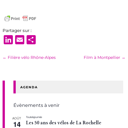
Partager sur :
LinkedIn
Email
Partager
←
Filière vélo Rhône-Alpes
Film à Montpellier
→
AGENDA
Évènements à venir
Toute la journée
AOÛT
14
Les 50 ans des vélos de La Rochelle