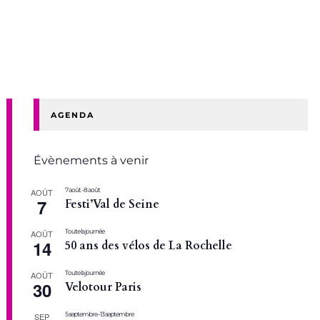
AGENDA
Évènements à venir
7 août
-
8 août
AOÛT
7
Festi’Val de Seine
Toute la journée
AOÛT
14
50 ans des vélos de La Rochelle
Toute la journée
AOÛT
30
Velotour Paris
5 septembre
-
13 septembre
SEP