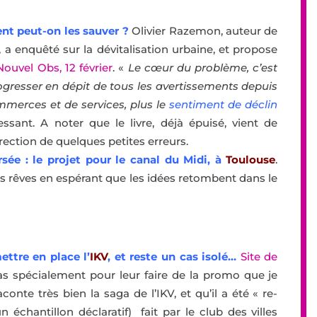
t peut-on les sauver ?
Olivier Razemon, auteur de
, a enquêté sur la dévitalisation urbaine, et propose
ouvel Obs, 12 février
. «
Le cœur du problème, c’est
rogresser en dépit de tous les avertissements depuis
mmerces et de services, plus le
sentiment de déclin
ressant. A noter que le livre, déjà épuisé, vient de
rection de quelques petites erreurs.
rsée : le projet pour le canal du Midi, à
Toulouse
.
es rêves en espérant que les idées retombent dans le
ettre en place l’
IKV
, et reste un cas isolé…
Site de
pas spécialement pour leur faire de la promo que je
raconte très bien la saga de l’IKV, et qu’il a été « re-
n échantillon déclaratif) fait par le club des villes