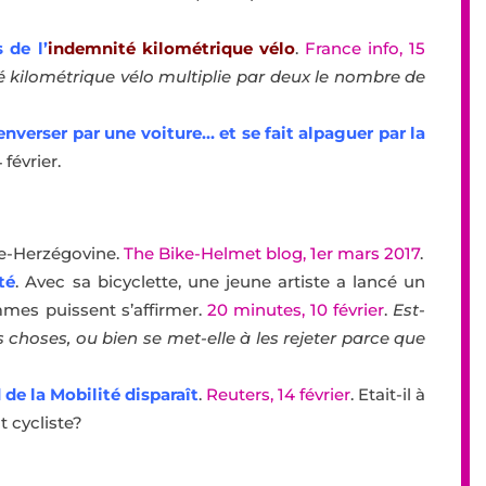
 de l’
indemnité kilométrique vélo
.
France info, 15
é kilométrique vélo multiplie par deux le nombre de
renverser par une voiture… et se fait alpaguer par la
4 février.
e-Herzégovine.
The Bike-Helmet blog, 1er mars 2017
.
té
. Avec sa bicyclette, une jeune artiste a lancé un
mmes puissent s’affirmer.
20 minutes, 10 février
.
Est-
s choses, ou bien se met-elle à les rejeter parce que
de la Mobilité disparaît
.
Reuters, 14 février
. Etait-il à
t cycliste?