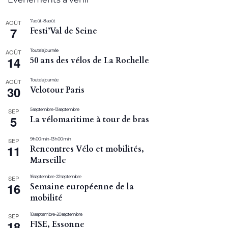
7 août
-
8 août
AOÛT
7
Festi’Val de Seine
Toute la journée
AOÛT
14
50 ans des vélos de La Rochelle
Toute la journée
AOÛT
30
Velotour Paris
5 septembre
-
13 septembre
SEP
5
La vélomaritime à tour de bras
9 h 00 min
-
13 h 00 min
SEP
11
Rencontres Vélo et mobilités,
Marseille
16 septembre
-
22 septembre
SEP
16
Semaine européenne de la
mobilité
18 septembre
-
20 septembre
SEP
18
FISE, Essonne