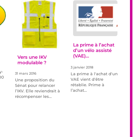
La prime à l’achat
d’un vélo assisté
(VAE)…
Vers une IKV
modulable ?
3 janvier 2018
y-
La prime à l'achat d'un
31 mars 2016
00
VAE vient d'être
Une proposition du
rétablie. Prime à
Sénat pour relancer
l’achat…
l’IKV. Elle reviendrait à
récompenser les…