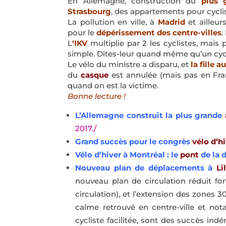
En Allemagne, construction du
plus 
Strasbourg
, des appartements pour cycli
La pollution en ville, à
Madrid
et ailleur
pour le
dépérissement des centre-villes
.
L
‘IKV
multiplie par 2 les cyclistes, mais p
simple. Dites-leur quand même qu’un cyclis
Le vélo du ministre a disparu, et
la fille
au
du
casque
est annulée (mais pas en Fra
quand on est la victime.
Bonne lecture !
L’Allemagne construit la plus grande
2017./
Grand succès pour le congrès
vélo d’h
Vélo d’hiver à Montréal : le
pont
de la 
Nouveau plan de déplacements à
Li
nouveau plan de circulation réduit for
circulation), et l’extension des zones 3
calme retrouvé en centre-ville et n
cycliste facilitée, sont des succès indé