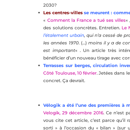
2030?
Les centres-villes
se meurent : commen
«
Comment la France a tué ses villes
« 
des solutions concrètes. Entretien.
Le N
l’étalement urbain
, qui n’a cessé de p
les années 1970
. (…)
moins il y a de co
est important
« . Un article très inté
bénéficier d’un nouveau tirage avec cor
Terrasses sur berges, circulation inve
Côté Toulouse, 10 février
. Jetées dans l
concret. Ça devrait.
Vélogik a été l’une des premières à m
Velogik, 29 décembre 2016
. Ce n’est 
vous cite cet article, c’est parce qu’il 
sorti » à l’occasion du « bilan » (sur u