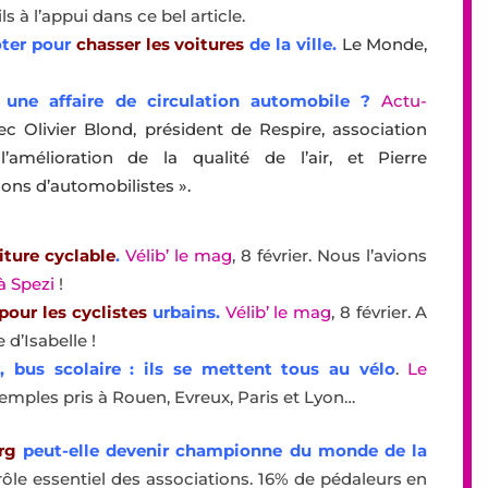
s à l’appui dans ce bel article.
oter pour
chasser les voitures
de la ville.
Le Monde,
te une affaire de circulation automobile ?
Actu-
vec Olivier Blond, président de Respire, association
’amélioration de la qualité de l’air, et Pierre
ions d’automobilistes ».
iture cyclable
.
Vélib’ le mag
, 8 février. Nous l’avions
 à Spezi
!
pour les cyclistes
urbains.
Vélib’ le mag
, 8 février. A
 d’Isabelle !
, bus scolaire : ils se mettent tous au vélo
.
Le
Exemples pris à Rouen, Evreux, Paris et Lyon…
rg
peut-elle devenir championne du monde de la
ôle essentiel des associations. 16% de pédaleurs en