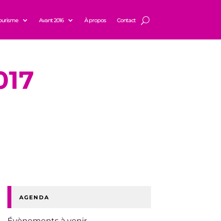
ourisme
Avant 2016
À propos
Contact
017
AGENDA
Évènements à venir