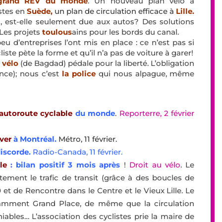
grand REV du monde
. Un nouveau plan vélo à
stes en
Suède,
un plan de circulation efficace à
Lille.
s, est-elle seulement due aux autos? Des solutions
 Les projets
toulous
ains pour les bords du canal.
eu d’entreprises l’ont mis en place : ce n’est pas si
te pète la forme et qu’il n’a pas de voiture à garer!
 vélo
(de Bagdad) pédale pour la liberté. L’obligation
nce); nous c’est
la police
qui nous alpague, même
autoroute cyclable
du monde
.
Reporterre, 2 février
iver
à Montréal.
Métro, 11 février.
discorde.
Radio-Canada, 11 février.
lle
: bilan positif 3 mois après
!
Droit au vélo
. Le
tement le trafic de transit (grâce à des boucles de
0 et de Rencontre dans le Centre et le Vieux Lille. Le
otamment Grand Place, de même que la circulation
niables… L’association des cyclistes prie la maire de