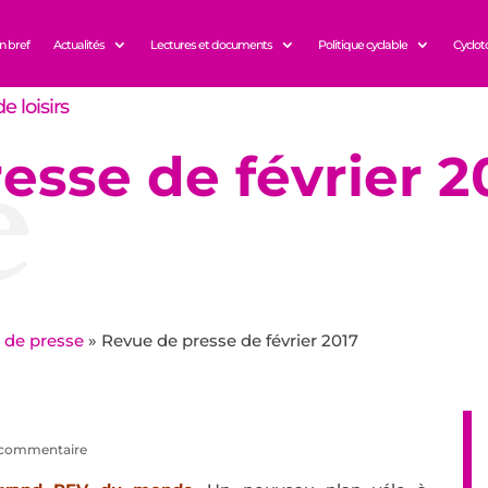
n bref
Actualités
Lectures et documents
Politique cyclable
Cyclot
e loisirs
e
esse de février 2
 de presse
»
Revue de presse de février 2017
 commentaire