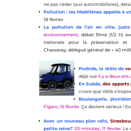
ne pas céder (aux automobilistes), détail
Pollution : les Madrilènes appelés à v
18 février.
La pollution de l’air en ville, jus
environnement
, débat filmé (1/2 h) a
nationale pour la préservation et l
Chasseray, délégué général de « 40 mill
Podride, la drôle de
vo
déjà vue
il y a deux ans
En Suède,
des apparts 
croire que Vélib s’inspire
Boulangerie, plombier
Figaro, 15 février
. Ça devient sérieux ! 
Avec un nouveau plan vélo,
Strasbou
petite reine?
20 minutes, 11 février.
Le r