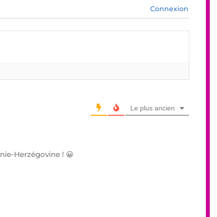
Connexion
Le plus ancien
nie-Herzégovine ! 😀