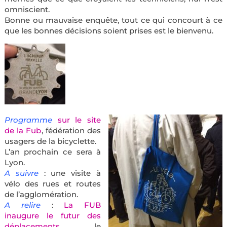
omniscient.
Bonne ou mauvaise enquête, tout ce qui concourt à ce
que les bonnes décisions soient prises est le bienvenu.
Programme
sur le site
de la Fub
, fédération des
usagers de la bicyclette.
L’an prochain ce sera à
Lyon.
A suivre
: une visite à
vélo des rues et routes
de l’agglomération.
A relire
:
La FUB
inaugure le futur des
déplacements
, le