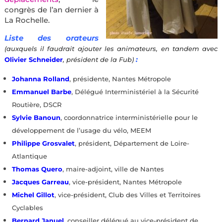
congrès de l’an dernier à
La Rochelle.
Liste des orateurs
(auxquels il faudrait ajouter les animateurs, en tandem avec
:
Olivier Schneider
, président de la Fub)
Johanna Rolland
, présidente, Nantes Métropole
Emmanuel Barb
e
, Délégué Interministériel à la Sécurité
Routière, DSCR
Sylvie Banoun
, coordonnatrice interministérielle pour le
développement de l’usage du vélo, MEEM
Philippe Grosvalet
, président, Département de Loire-
Atlantique
Thomas Quero
, maire-adjoint, ville de Nantes
Jacques Garreau
, vice-président, Nantes Métropole
Michel Gillot
, vice-président, Club des Villes et Territoires
Cyclables
Bernard Januel
, conseiller délégué au vice-président de