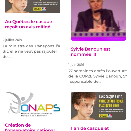
Au Québec le casque
reçoit un avis mitigé…
2 juillet 2019
La ministre des Transports l’a
Sylvie Banoun est
dit, elle ne veut pas rajouter
nommée !!!
des…
1 juin 2016
27 semaines après l'ouverture
de la COP21, Sylvie Banoun, 5°
responsable de…
Création de
1 an de casque et
l’observatoire national