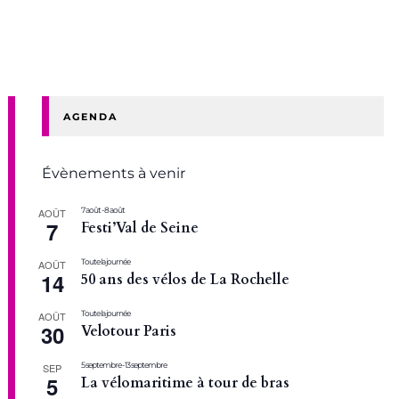
AGENDA
Évènements à venir
7 août
-
8 août
AOÛT
7
Festi’Val de Seine
Toute la journée
AOÛT
14
50 ans des vélos de La Rochelle
Toute la journée
AOÛT
30
Velotour Paris
5 septembre
-
13 septembre
SEP
5
La vélomaritime à tour de bras