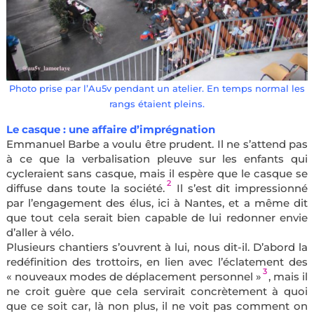
Photo prise par l’Au5v pendant un atelier. En temps normal les
rangs étaient pleins.
Le casque : une affaire d’imprégnation
Emmanuel Barbe a voulu être prudent. Il ne s’attend pas
à ce que la verbalisation pleuve sur les enfants qui
cycleraient sans casque, mais il espère que le casque se
2
diffuse dans toute la société.
Il s’est dit impressionné
par l’engagement des élus, ici à Nantes, et a même dit
que tout cela serait bien capable de lui redonner envie
d’aller à vélo.
Plusieurs chantiers s’ouvrent à lui, nous dit-il. D’abord la
redéfinition des trottoirs, en lien avec l’éclatement des
3
« nouveaux modes de déplacement personnel »
, mais il
ne croit guère que cela servirait concrètement à quoi
que ce soit car, là non plus, il ne voit pas comment on