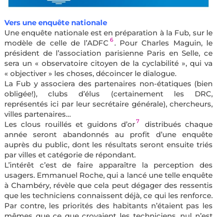
Vers une enquête nationale
Une enquête nationale est en préparation à la Fub, sur le
6
modèle de celle de l’ADFC
. Pour Charles Maguin, le
président de l’association parisienne Paris en Selle, ce
sera un « observatoire citoyen de la cyclabilité », qui va
« objectiver » les choses, décoincer le dialogue.
La Fub y associera des partenaires non-étatiques (bien
obligée!), clubs d’élus (certainement les DRC,
représentés ici par leur secrétaire générale), chercheurs,
villes partenaires…
7
Les clous rouillés et guidons d’or
distribués chaque
année seront abandonnés au profit d’une enquête
auprès du public, dont les résultats seront ensuite triés
par villes et catégorie de répondant.
L’intérêt c’est de faire apparaître la perception des
usagers. Emmanuel Roche, qui a lancé une telle enquête
à Chambéry, révèle que cela peut dégager des ressentis
que les techniciens connaissent déjà, ce qui les renforce.
Par contre, les priorités des habitants n’étaient pas les
mêmes que ce que croyaient les techniciens, nul n’est