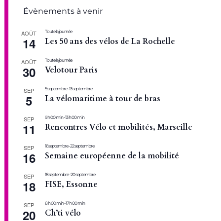
Évènements à venir
Toute la journée
AOÛT
14
Les 50 ans des vélos de La Rochelle
Toute la journée
AOÛT
30
Velotour Paris
5 septembre
-
13 septembre
SEP
5
La vélomaritime à tour de bras
9 h 00 min
-
13 h 00 min
SEP
11
Rencontres Vélo et mobilités, Marseille
16 septembre
-
22 septembre
SEP
16
Semaine européenne de la mobilité
18 septembre
-
20 septembre
SEP
18
FISE, Essonne
8 h 00 min
-
17 h 00 min
SEP
20
Ch’ti vélo