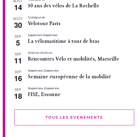
AOÛT
14
50 ans des vélos de La Rochelle
Toute la journée
AOÛT
30
Velotour Paris
5 septembre
-
13 septembre
SEP
5
La vélomaritime à tour de bras
9 h 00 min
-
13 h 00 min
SEP
11
Rencontres Vélo et mobilités, Marseille
16 septembre
-
22 septembre
SEP
16
Semaine européenne de la mobilité
18 septembre
-
20 septembre
SEP
18
FISE, Essonne
TOUS LES EVENEMENTS