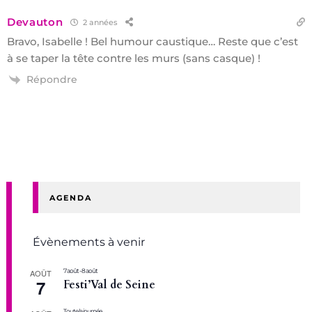
Devauton
2 années
Bravo, Isabelle ! Bel humour caustique… Reste que c’est
à se taper la tête contre les murs (sans casque) !
Répondre
AGENDA
Évènements à venir
7 août
-
8 août
AOÛT
7
Festi’Val de Seine
Toute la journée