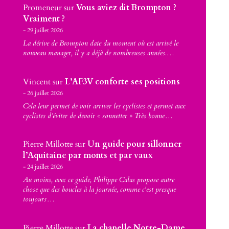
Promeneur
sur
Vous aviez dit Brompton ?
Vraiment ?
29 juillet 2026
La dérive de Brompton date du moment où est arrivé le
nouveau manager, il y a déjà de nombreuses années.…
Vincent
sur
L’AF3V conforte ses positions
26 juillet 2026
Cela leur permet de voir arriver les cyclistes et permet aux
cyclistes d’éviter de devoir « sonnetter » Très bonne…
Pierre Millotte
sur
Un guide pour sillonner
l’Aquitaine par monts et par vaux
24 juillet 2026
Au moins, avec ce guide, Philippe Calas propose autre
chose que des boucles à la journée, comme c'est presque
toujours…
Pierre Millotte
sur
La chapelle Notre-Dame