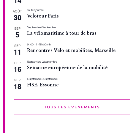
Toute la journée
AOÛT
30
Velotour Paris
5 septembre
-
13 septembre
SEP
5
La vélomaritime à tour de bras
9 h 00 min
-
13 h 00 min
SEP
11
Rencontres Vélo et mobilités, Marseille
16 septembre
-
22 septembre
SEP
16
Semaine européenne de la mobilité
18 septembre
-
20 septembre
SEP
18
FISE, Essonne
TOUS LES EVENEMENTS