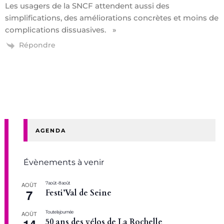
Les usagers de la SNCF attendent aussi des
simplifications, des améliorations concrètes et moins de
complications dissuasives. »
Répondre
AGENDA
Évènements à venir
7 août
-
8 août
AOÛT
7
Festi’Val de Seine
Toute la journée
AOÛT
14
50 ans des vélos de La Rochelle