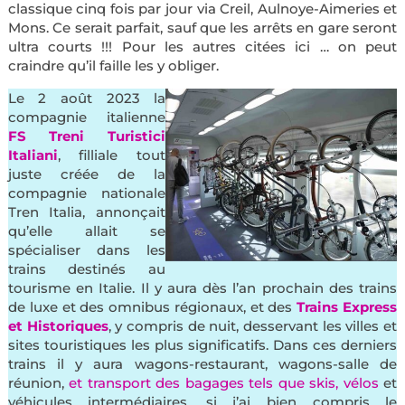
classique cinq fois par jour via Creil, Aulnoye-Aimeries et
Mons. Ce serait parfait, sauf que les arrêts en gare seront
ultra courts !!! Pour les autres citées ici … on peut
craindre qu’il faille les y obliger.
Le 2 août 2023 la
compagnie italienne
FS Treni Turistici
Italiani
, filliale tout
juste créée de la
compagnie nationale
Tren Italia, annonçait
qu’elle allait se
spécialiser dans les
trains destinés au
tourisme en Italie. Il y aura dès l’an prochain des trains
de luxe et des omnibus régionaux, et des
Trains Express
et Historiques
, y compris de nuit, desservant les villes et
sites touristiques les plus significatifs. Dans ces derniers
trains il y aura wagons-restaurant, wagons-salle de
réunion,
et transport des bagages tels que skis, vélos
et
véhicules intermédiaires, si j’ai bien compris le