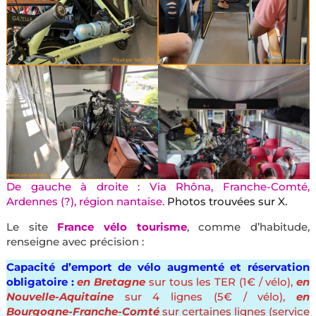
De gauche à droite : Via Rhôna, Franche-Comté,
Ardennes (?), région nantaise.
Photos trouvées sur X.
Le site
France vélo tourisme
, comme d’habitude,
renseigne avec précision :
Capacité d’emport de vélo augmenté et réservation
obligatoire :
en Bretagne
sur tous les TER (1€ / vélo),
en
Nouvelle-Aquitaine
sur 4 lignes (5€ / vélo),
en
Bourgogne-Franche-Comté
sur certaines lignes (service