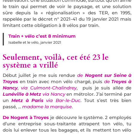
réservation. Une situation commode, surtout qu’on aime
le train qui permet de voir le paysage, et une solution
sûre depuis la « régionalisation » des TER, en 1995,
rappelée par le décret n° 2021-41 du 19 janvier 2021 mais
limitant cette obligation à 8 vélos par train.
Train + vélo c’est 8 minimum
Isabelle et le vélo, janvier 2021
Seulement, voilà, cet été 23 le
système a vrillé
Début juillet je me suis rendue
de
Nogent sur Seine à
Troyes
en train avec mon vélo chargé, puis
de
Troyes à
Nancy
, via Culmont-Chalindrey
, puis je suis allée de
Lunéville à Metz
via Nancy
en métrolor. J’ai terminé par
un
Metz à Paris
via Bar-le-Duc
. Tout s’est très bien
passé, …
madame la marquise
.
De Nogent à Troyes
je découvre le système. 2 employés
d’une entreprise sous-traitante attrapent ton vélo, tu
dois lui enlever tous les bagages, et ils mettent ton vélo