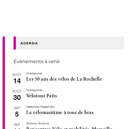
AGENDA
Évènements à venir
Toute la journée
AOÛT
14
Les 50 ans des vélos de La Rochelle
Toute la journée
AOÛT
30
Velotour Paris
5 septembre
-
13 septembre
SEP
5
La vélomaritime à tour de bras
9 h 00 min
-
13 h 00 min
SEP