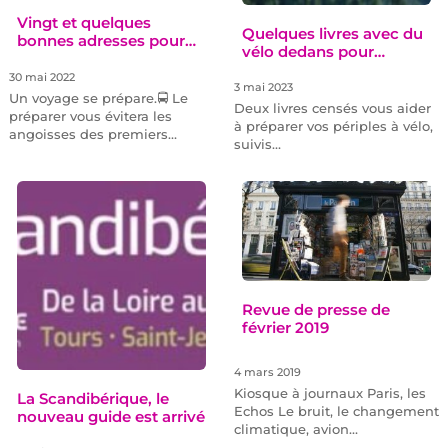
Vingt et quelques
Quelques livres avec du
bonnes adresses pour…
vélo dedans pour…
30 mai 2022
3 mai 2023
Un voyage se prépare.🚍 Le
Deux livres censés vous aider
préparer vous évitera les
à préparer vos périples à vélo,
angoisses des premiers…
suivis…
Revue de presse de
février 2019
4 mars 2019
Kiosque à journaux Paris, les
La Scandibérique, le
Echos Le bruit, le changement
nouveau guide est arrivé
climatique, avion…