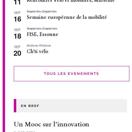
11
Rencontres Vélo et mobilités, Marseille
16 septembre
-
22 septembre
SEP
16
Semaine européenne de la mobilité
18 septembre
-
20 septembre
SEP
18
FISE, Essonne
8 h 00 min
-
17 h 00 min
SEP
20
Ch’ti vélo
TOUS LES EVENEMENTS
EN BREF
Un Mooc sur l’innovation