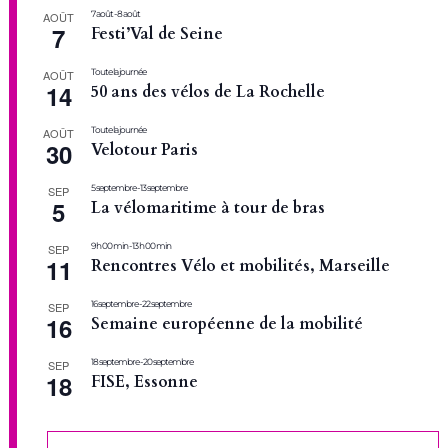
7 août
-
8 août
AOÛT
7
Festi’Val de Seine
Toute la journée
AOÛT
14
50 ans des vélos de La Rochelle
Toute la journée
AOÛT
30
Velotour Paris
5 septembre
-
13 septembre
SEP
5
La vélomaritime à tour de bras
9 h 00 min
-
13 h 00 min
SEP
11
Rencontres Vélo et mobilités, Marseille
16 septembre
-
22 septembre
SEP
16
Semaine européenne de la mobilité
18 septembre
-
20 septembre
SEP
18
FISE, Essonne