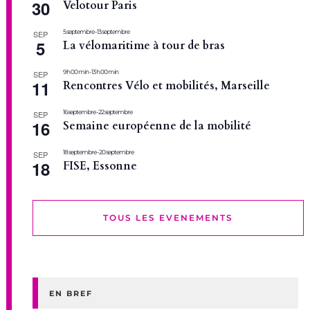
30
Velotour Paris
5 septembre
-
13 septembre
SEP
5
La vélomaritime à tour de bras
9 h 00 min
-
13 h 00 min
SEP
11
Rencontres Vélo et mobilités, Marseille
16 septembre
-
22 septembre
SEP
16
Semaine européenne de la mobilité
18 septembre
-
20 septembre
SEP
18
FISE, Essonne
TOUS LES EVENEMENTS
EN BREF