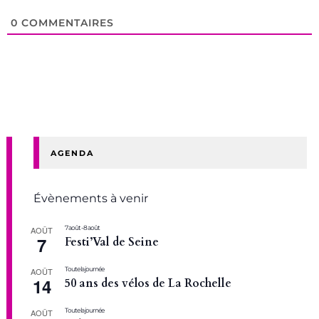
0
COMMENTAIRES
AGENDA
Évènements à venir
7 août
-
8 août
AOÛT
7
Festi’Val de Seine
Toute la journée
AOÛT
14
50 ans des vélos de La Rochelle
Toute la journée
AOÛT