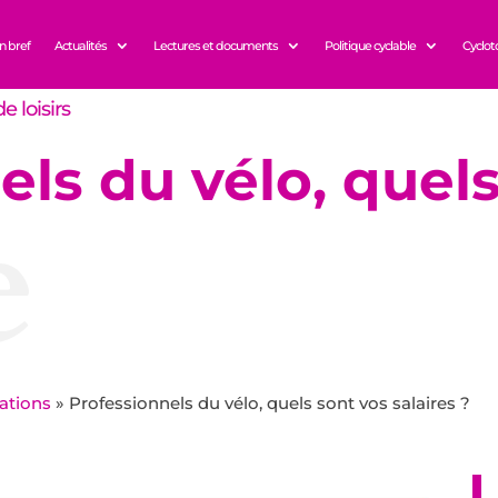
n bref
Actualités
Lectures et documents
Politique cyclable
Cyclot
e loisirs
els du vélo, quel
e
ations
»
Professionnels du vélo, quels sont vos salaires ?