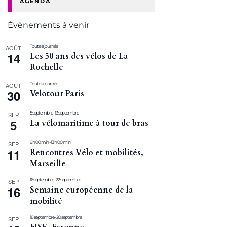
AGENDA
Évènements à venir
Toute la journée
AOÛT
14
Les 50 ans des vélos de La
Rochelle
Toute la journée
AOÛT
30
Velotour Paris
5 septembre
-
13 septembre
SEP
5
La vélomaritime à tour de bras
9 h 00 min
-
13 h 00 min
SEP
11
Rencontres Vélo et mobilités,
Marseille
16 septembre
-
22 septembre
SEP
16
Semaine européenne de la
mobilité
18 septembre
-
20 septembre
SEP