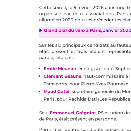
Cette soirée, le 6 février 2026 dans une tr
organisée par deux associations, Paris e
allumé en 2020 pour les précédentes éle
▶️
Grand oral du vélo à Paris
, Janvier 202
Sur les six principaux candidats au fauteu
était présent et trois étaient représent
parole, étaient :
Emile Meunier
, écologiste, pour Sophi
Clément Beaune
, haut-commissaire à l
Transports, pour Pierre-Yves Bournazel
Maud Gatel
, secrétaire générale du M
Paris, pour Rachida Dati (Les Républica
Seul
Emmanuel Grégoire
, PS et union de
de Paris, était présent en personne.
Parmi ces quatre candidats présents o