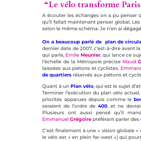
“Le vélo transforme Paris”
A écouter les échanges on a pu penser que
qu’il fallait maintenant penser global. Le
selon le même schéma. Je n’en ai dégagé 
On a beaucoup parlé de plan de circul
dernier date de 2007, c’est-à-dire avant l
qui parle,
Emile
Meunier
, qui lance ce su
l’échelle de la Métropole précise
Maud
G
laissées aux piétons et cyclistes.
Emman
de quartiers
réservés aux piétons et cyclis
Quant à un
Plan vélo
, qui est le sujet d’
Terminer l’exécution du plan vélo actuel,
priorités apparues depuis comme le
bo
seraient de l’ordre de
400
, et ne devr
Plusieurs ont aussi pensé qu’il man
Emmanuel
Grégoire
préférant parler des
C’est finalement à une « vision globale 
le vélo est « en plein far-west ») qui pour