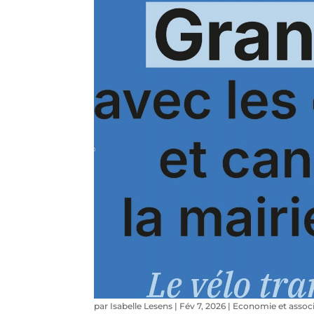
par
Isabelle Lesens
|
Fév 7, 2026
|
Economie et associ