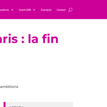
ourisme
Avant 2016
À propos
Contact
is : la fin
s ambitions