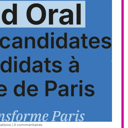
ations
|
0 commentaires