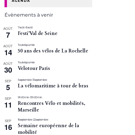
AGENDA
Évènements à venir
7 août
-
8 août
AOÛT
7
Festi’Val de Seine
Toute la journée
AOÛT
14
50 ans des vélos de La Rochelle
Toute la journée
AOÛT
30
Velotour Paris
5 septembre
-
13 septembre
SEP
5
La vélomaritime à tour de bras
9 h 00 min
-
13 h 00 min
SEP
11
Rencontres Vélo et mobilités,
Marseille
16 septembre
-
22 septembre
SEP
16
Semaine européenne de la
mobilité