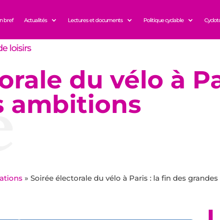
n bref
Actualités
Lectures et documents
Politique cyclable
Cyclot
e loisirs
rale du vélo à Par
e
s ambitions
ations
»
Soirée électorale du vélo à Paris : la fin des grande