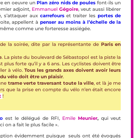
tre en oeuvre un
Plan zéro nids de poules
font-ils un
emier adjoint,
Emmanuel
Gégoire
, veut aussi libérer
é, s’attaquer aux
carrefours
et traiter les
portes de
oite, appellent à
penser au moins à l’échelle de la
lle-même comme une forteresse assiégée.
de la soirée, dite par la représentante de
Paris en
e
. La piste du boulevard de Sébastopol est la piste la
lus forte qu’il y a 6 ans. Les cyclistes doivent être
ler à vélo.
Tous les grands axes doivent avoir leurs
 du vélo doit être un plaisir
.
 une
trame verte traversant toute la ville
, et là je me
lors que la prise en compte du vélo n’en était encore
t
!
o
est le délégué de RFI,
Emile
Meunier
,
qui veut
on a fait le plus facile ».
ption évidemment puisque seuls ont été évoqués