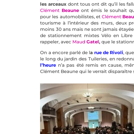
les arceaux
dont tous ont dit qu’il les fa
Clément
Beaune
ont émis le souhait qu
pour les automobilistes, et
Clément
Beau
tourisme à l’intérieur des murs, deux 
moins 30 ans mais ne sont jamais étayée
de stationnement mixtes Vélo en Libre S
rappeler, avec
Maud
Gatel
,
que le station
On a encore parlé de l
a
rue de Rivoli
, qu
le long du jardin des Tuileries, en redon
l’heure
n’a pas été remis en cause, même
Clément Beaune qui le verrait disparaître 