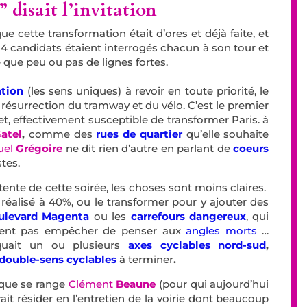
 disait l’invitation
 cette transformation était d’ores et déjà faite, et
s 4 candidats étaient interrogés chacun à son tour et
que peu ou pas de lignes fortes.
ation
(les sens uniques) à revoir en toute priorité, le
a résurrection du tramway et du vélo. C’est le premier
jet, effectivement susceptible de transformer Paris. à
atel
,
comme des
rues de quartier
qu’elle souhaite
uel
Grégoire
ne dit rien d’autre en parlant de
coeurs
tes.
attente de cette soirée, les choses sont moins claires.
 réalisé à 40%, ou le transformer pour y ajouter des
ulevard Magenta
ou les
carrefours dangereux
, qui
aient pas empêcher de penser aux
angles morts
…
quait un ou plusieurs
axes cyclables nord-sud
,
double-sens cyclables
à terminer
.
» que se range
Clément
Beaune
(pour qui aujourd’hui
rait résider en l’entretien de la voirie dont beaucoup