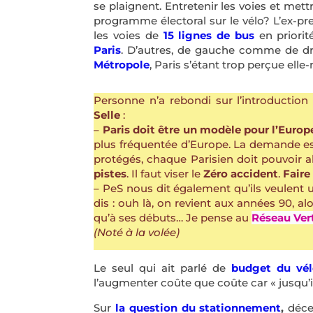
se plaignent. Entretenir les voies et met
programme électoral sur le vélo? L’ex-pr
les voies de
15 lignes de bus
en priorit
Paris
. D’autres, de gauche comme de dr
Métropole
, Paris s’étant trop perçue e
Personne n’a rebondi sur l’introduction 
Selle
:
–
Paris doit être un modèle pour l’Europ
plus fréquentée d’Europe. La demande est p
protégés, chaque Parisien doit pouvoir al
pistes
. Il faut viser le
Zéro accident
.
Faire
– PeS nous dit également qu’ils veulent
dis : ouh là, on revient aux années 90, a
qu’à ses débuts… Je pense au
Réseau Ver
(Noté à la volée)
Le seul qui ait parlé de
budget du vél
l’augmenter coûte que coûte car « jusqu’ici 
Sur
la question du stationnement
,
déce