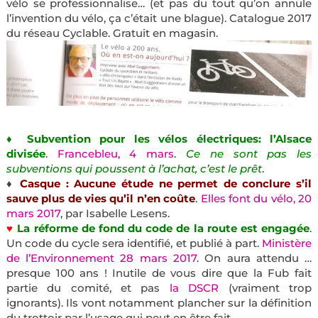
vélo se professionnalise… (et pas du tout qu’on annule
l’invention du vélo, ça c’était une blague). Catalogue 2017
du réseau Cyclable. Gratuit en magasin.
♦ Subvention pour les vélos électriques: l’Alsace
divisée
.
Francebleu, 4 mars
.
Ce ne sont pas les
subventions qui poussent à l’achat, c’est le prêt
.
♦
Casque : Aucune étude ne permet de conclure s’il
sauve plus de vies qu’il n’en coûte
.
Elles font du vélo, 20
mars 2017
, par Isabelle Lesens.
♥
La réforme de fond du code de la route est engagée
.
Un code du cycle sera identifié, et publié à part.
Ministère
de l’Environnement 28 mars 2017
. On aura attendu …
presque 100 ans ! Inutile de vous dire que la Fub fait
partie du comité, et pas
la DSCR
(vraiment trop
ignorants). Ils vont notamment plancher sur la définition
du trottoir par l’usage qui peut en être fait.