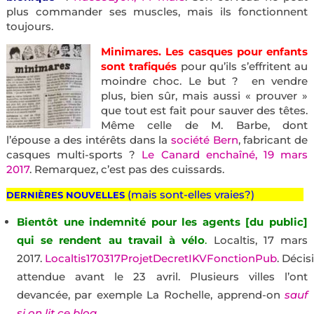
plus commander ses muscles, mais ils fonctionnent
toujours.
Minimares.
L
es casques pour enfants
sont trafiqués
pour qu’ils s’effritent au
moindre choc. Le but ? en vendre
plus, bien sûr, mais aussi « prouver »
que tout est fait pour sauver des têtes.
Même celle de M. Barbe, dont
l’épouse a des intérêts dans la
société Bern
, fabricant de
casques multi-sports ?
Le Canard enchaîné, 19 mars
2017
. Remarquez, c’est pas des cuissards.
(mais sont-elles vraies?)
————-
DERNIÈRES NOUVELLES
Bientôt une indemnité pour les agents [du public]
qui se rendent au travail à vélo
.
Localtis, 17 mars
2017.
Localtis170317ProjetDecretIKVFonctionPub
. Décis
attendue avant le 23 avril. Plusieurs villes l’ont
devancée, par exemple La Rochelle, apprend-on
sauf
si on lit ce blog
.