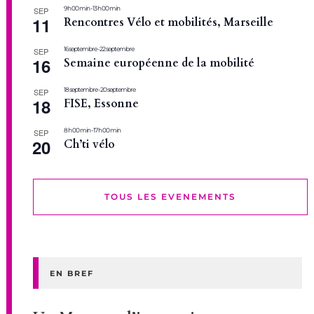
9 h 00 min
-
13 h 00 min
SEP
11
Rencontres Vélo et mobilités, Marseille
16 septembre
-
22 septembre
SEP
16
Semaine européenne de la mobilité
18 septembre
-
20 septembre
SEP
18
FISE, Essonne
8 h 00 min
-
17 h 00 min
SEP
20
Ch’ti vélo
TOUS LES EVENEMENTS
EN BREF