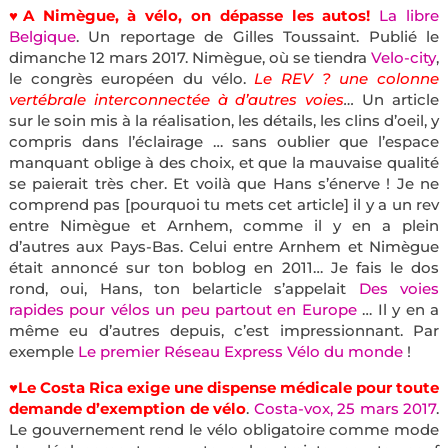
♥A Nimègue, à vélo, on dépasse les autos!
La libre
Belgique
. Un reportage de Gilles Toussaint. Publié le
dimanche 12 mars 2017. Nimègue, où se tiendra
Velo-city
,
le congrès européen du vélo.
Le REV ? une colonne
vertébrale interconnectée à d’autres voies
…
Un article
sur le soin mis à la réalisation, les détails, les clins d’oeil, y
compris dans l’éclairage … sans oublier que l’espace
manquant oblige à des choix, et que la mauvaise qualité
se paierait très cher. Et voilà que Hans s’énerve ! Je ne
comprend pas [pourquoi tu mets cet article] il y a un rev
entre Nimègue et Arnhem, comme il y en a plein
d’autres aux Pays-Bas. Celui entre Arnhem et Nimègue
était annoncé sur ton boblog en 2011… Je fais le dos
rond, oui, Hans, ton belarticle s’appelait
Des voies
rapides pour vélos un peu partout en Europe
… Il y en a
même eu d’autres depuis, c’est impressionnant. Par
exemple
Le premier Réseau Express Vélo du monde
!
♥
Le Costa Rica exige une dispense médicale pour toute
demande d’exemption de vélo
.
Costa-vox, 25 mars 2017
.
Le gouvernement rend le vélo obligatoire comme mode