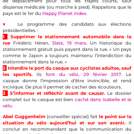
de déplacement pour tous les trajets courts, sauf
dispense médicale (ou marche à pied). Rappelons que le
pays est le 1er du
Happy Planet index
.
♥
Le programme des candidats aux élections
présidentielles :
1
Supprimer le stationnement automobile dans la
rue
Frédéric Héran,
Slate, 19 mars
. Un historique du
stationnement gratuit puis payant dans la rue. « Un pays
comme le Japon a toujours maintenu l’interdiction du
stationnement dans la rue. »
2
Interdire le port du casque aux cyclistes adultes, sauf
les sportifs.
Il
s font du vélo, 29 février 2017
. Le
casque donne l’impression d’être invincible, et rend
incivique. De plus il permet de cacher des écouteurs.
3
S’informer et réfléchir avant de causer.
Le dossier
complet sur le casque est bien
caché dans Isabelle et le
vélo
.
Abel Guggenheim
(conseiller spécial) fait
le point sur la
situation du vélo aujourd’hui et sur son avenir.
Il
conclut en recommandant que la communication du