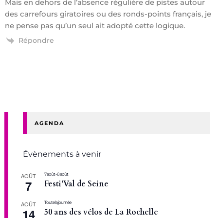
Mais en dehors de l’absence régulière de pistes autour
des carrefours giratoires ou des ronds-points français, je
ne pense pas qu’un seul ait adopté cette logique.
Répondre
AGENDA
Évènements à venir
7 août
-
8 août
AOÛT
7
Festi’Val de Seine
Toute la journée
AOÛT
14
50 ans des vélos de La Rochelle