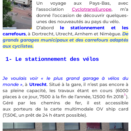
Un voyage aux Pays-Bas, avec
l’association
CyclotransEurope
, m’a
donné l’occasion de découvrir quelques-
unes des nouveautés au pays du vélo.
D’abord
le stationnement et les
carrefours
, à Dortrecht, Utrecht, Arnhem et Nimègue.
De
grands garages municipaux et des carrefours adaptés
aux cyclistes.
Je voulais voir « le plus grand garage à vélos du
monde »
, à
Utrech
t
. Situé à la gare, il n’est pas encore à
sa pleine capacité, les travaux étant en cours (6000
1
places à ce jour, 7500 à la fin de l’année, 12500 fin 2018
).
Géré par les chemins de fer, il est accessible
aux porteurs de la carte multimodale OV ship card
(7,50€, un prêt de 24 h étant possible).