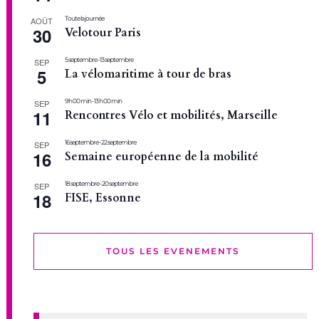
Toute la journée
AOÛT
30
Velotour Paris
5 septembre
-
13 septembre
SEP
5
La vélomaritime à tour de bras
9 h 00 min
-
13 h 00 min
SEP
11
Rencontres Vélo et mobilités, Marseille
16 septembre
-
22 septembre
SEP
16
Semaine européenne de la mobilité
18 septembre
-
20 septembre
SEP
18
FISE, Essonne
TOUS LES EVENEMENTS