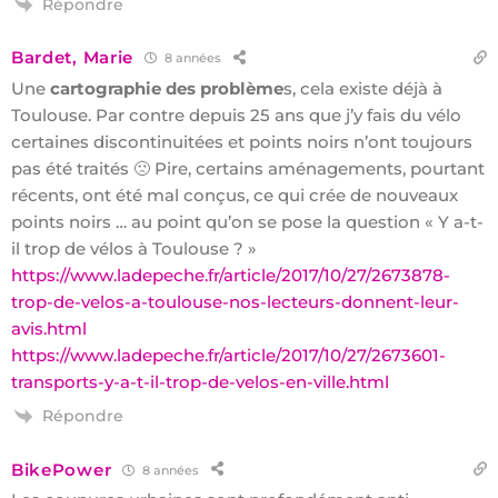
Répondre
Bardet, Marie
8 années
Une
cartographie des problème
s, cela existe déjà à
Toulouse. Par contre depuis 25 ans que j’y fais du vélo
certaines discontinuitées et points noirs n’ont toujours
pas été traités 🙁 Pire, certains aménagements, pourtant
récents, ont été mal conçus, ce qui crée de nouveaux
points noirs … au point qu’on se pose la question « Y a-t-
il trop de vélos à Toulouse ? »
https://www.ladepeche.fr/article/2017/10/27/2673878-
trop-de-velos-a-toulouse-nos-lecteurs-donnent-leur-
avis.html
https://www.ladepeche.fr/article/2017/10/27/2673601-
transports-y-a-t-il-trop-de-velos-en-ville.html
Répondre
BikePower
8 années