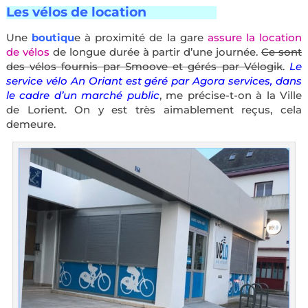
Les vélos de location
——————–
Une
boutiqu
e à proximité de la gare
assure la location
de vélos
de longue durée à partir d’une journée.
Ce sont
des vélos fournis par Smoove et gérés par Vélogik
.
Le
service vélo An Oriant est géré par Agora services, dans
le cadre d’un marché public
, me précise-t-on à la Ville
de Lorient. On y est très aimablement reçus, cela
demeure.