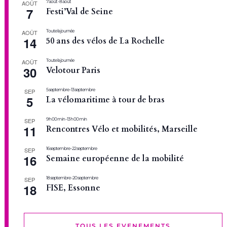
7 août
-
8 août
AOÛT
7
Festi’Val de Seine
Toute la journée
AOÛT
14
50 ans des vélos de La Rochelle
Toute la journée
AOÛT
30
Velotour Paris
5 septembre
-
13 septembre
SEP
5
La vélomaritime à tour de bras
9 h 00 min
-
13 h 00 min
SEP
11
Rencontres Vélo et mobilités, Marseille
16 septembre
-
22 septembre
SEP
16
Semaine européenne de la mobilité
18 septembre
-
20 septembre
SEP
18
FISE, Essonne
TOUS LES EVENEMENTS