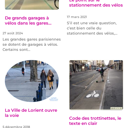
stationnement des vélos
De grands garages à
17 mars 2021
vélos dans les gares…
S’il est une vraie question,
c’est bien celle du
stationnement des vélos,…
27 août 2024
Les grandes gares parisiennes
se dotent de garages à vélos.
Certains sont…
La Ville de Lorient ouvre
la voie
Code des trottinettes, le
texte en clair
5 décembre 2018