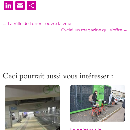
LinkedIn
Email
Partager
←
La Ville de Lorient ouvre la voie
Cycle! un magazine qui s’offre
→
Ceci pourrait aussi vous intéresser :
Le point sur le