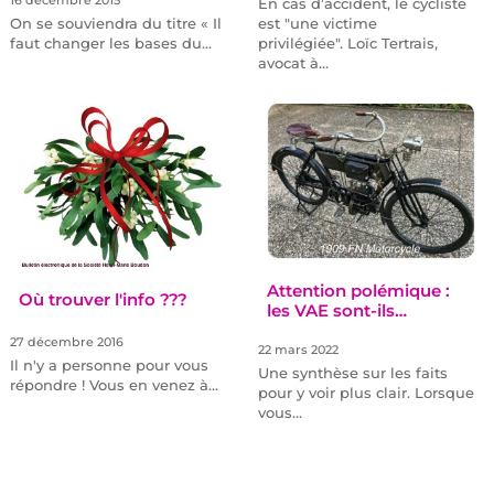
16 décembre 2015
En cas d’accident, le cycliste
On se souviendra du titre « Il
est "une victime
faut changer les bases du…
privilégiée". Loïc Tertrais,
avocat à…
Attention polémique :
Où trouver l'info ???
les VAE sont-ils…
27 décembre 2016
22 mars 2022
Il n'y a personne pour vous
Une synthèse sur les faits
répondre ! Vous en venez à…
pour y voir plus clair. Lorsque
vous…