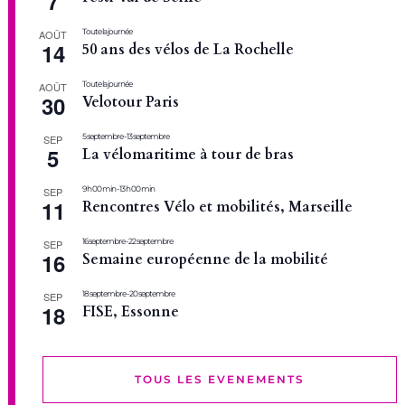
7
Toute la journée
AOÛT
14
50 ans des vélos de La Rochelle
Toute la journée
AOÛT
30
Velotour Paris
5 septembre
-
13 septembre
SEP
5
La vélomaritime à tour de bras
9 h 00 min
-
13 h 00 min
SEP
11
Rencontres Vélo et mobilités, Marseille
16 septembre
-
22 septembre
SEP
16
Semaine européenne de la mobilité
18 septembre
-
20 septembre
SEP
18
FISE, Essonne
TOUS LES EVENEMENTS