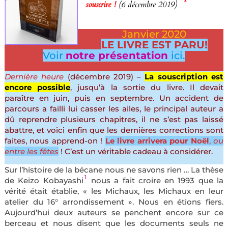
souscrire !
(6 décembre 2019)
Janvier 2020
LE LIVRE EST PARU!
Voir
notre présentation
ici.
Dernière heure
(décembre 2019) –
La souscription est
encore possible
, jusqu’à la sortie du livre. Il devait
paraître en juin, puis en septembre. Un accident de
parcours a failli lui casser les ailes, le principal auteur a
dû reprendre plusieurs chapitres, il ne s’est pas laissé
abattre, et voici enfin que les dernières corrections sont
faites, nous apprend-on !
Le livre arrivera pour Noël
,
ou
entre les fêtes
! C’est un véritable cadeau à considérer.
Sur l’histoire de la bécane nous ne savons rien … La thèse
1
de Keizo Kobayashi
nous a fait croire en 1993 que la
vérité était établie, « les Michaux, les Michaux en leur
atelier du 16° arrondissement ». Nous en étions fiers.
Aujourd’hui deux auteurs se penchent encore sur ce
berceau et nous disent que les documents seuls ne