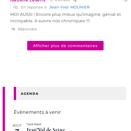
6 années
En réponse à
Jean-Yves MOUNIER
MOI AUSSI ! Encore plus mieux qu’imaginé, génial et
incroyable. A suivre nos chroniques !!!
Répondre
Afficher plus de commentaires
AGENDA
Évènements à venir
7 août
-
8 août
AOÛT
Festi’Val de Seine