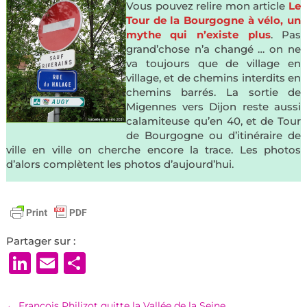
Vous pouvez relire mon article
Le
Tour de la Bourgogne à vélo, un
mythe qui n’existe plus
. Pas
grand’chose n’a changé … on ne
va toujours que de village en
village, et de chemins interdits en
chemins barrés. La sortie de
Migennes vers Dijon reste aussi
calamiteuse qu’en 40, et de Tour
de Bourgogne ou d’itinéraire de
ville en ville on cherche encore la trace. Les photos
d’alors complètent les photos d’aujourd’hui.
Partager sur :
LinkedIn
Email
Partager
←
François Philizot quitte la Vallée de la Seine