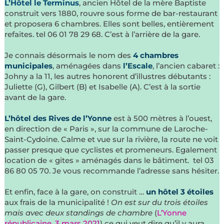
L’Hôtel le Terminus
, ancien Hôtel de la mère Baptiste
construit vers 1880, rouvre sous forme de bar-restaurant
et proposera 6 chambres. Elles sont belles, entièrement
refaites. tel 06 01 78 29 68. C’est à l’arrière de la gare.
Je connais désormais le nom des
4 chambres
municipales
, aménagées dans
l’Escale
, l’ancien cabaret :
Johny a la 11, les autres honorent d’illustres débutants :
Juliette (G), Gilbert (B) et Isabelle (A). C’est à la sortie
avant de la gare.
L’hôtel des Rives de l’Yonne
est à 500 mètres à l’ouest,
en direction de « Paris », sur la commune de Laroche-
Saint-Cydoine. Calme et vue sur la rivière, la route ne voit
passer presque que cyclistes et promeneurs. Egalement
location de « gites » aménagés dans le bâtiment. tel 03
86 80 05 70. Je vous recommande l’adresse sans hésiter.
Et enfin, face à la gare, on construit …
un hôtel 3 étoiles
aux frais de la municipalité !
On est sur du trois étoiles
mais avec deux standings de chambre
(
L’Yonne
républicaine, 3 mars 2021
) ce qui veut dire qu’il y aura