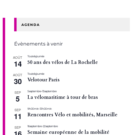
AGENDA
Évènements à venir
Toute la journée
AOÛT
14
50 ans des vélos de La Rochelle
Toute la journée
AOÛT
30
Velotour Paris
5 septembre
-
13 septembre
SEP
5
La vélomaritime à tour de bras
9 h 00 min
-
13 h 00 min
SEP
11
Rencontres Vélo et mobilités, Marseille
16 septembre
-
22 septembre
SEP
16
Semaine européenne de la mobilité