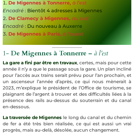
De Migennes à Tonnerre,
à l’est
Encadré
:
Bientôt 4 adresses à Migennes
De Clamecy à Migennes,
au sud
Encadré
:
Du nouveau à Auxerre
De Migennes à Paris,
à l’ouest
1-
De Migennes à Tonnerre –
à l’est
La gare a fini par être en travaux
, certes, mais pour cette
année il n’y a que le passage sous la gare. Un plan incliné
pour l’accès aux trains serait prévu pour l’an prochain, et
un ascenseur l’année d’après, ce qui nous mènerait à
2023, m’explique le président de l’Office de tourisme, se
plaignant de l’argent à trouver et des difficultés liées à la
présence des rails au-dessus du souterrain et du canal
en-dessous.
La traversée de Migennes
le long du canal et du chemin
de fer a été très bien réalisée, ce qui est aussi un vrai
progrès, mais au-delà, désolée, aucun changement.