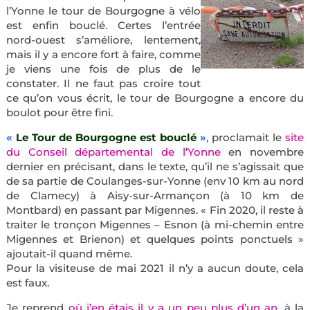
l’Yonne le tour de Bourgogne à vélo
est enfin bouclé. Certes l’entrée
nord-ouest s’améliore, lentement,
mais il y a encore fort à faire, comme
je viens une fois de plus de le
constater. Il ne faut pas croire tout
ce qu’on vous écrit, le tour de Bourgogne a encore du
boulot pour être fini.
«
Le Tour de Bourgogne est bouclé
»
, proclamait le
site
du Conseil départemental de l’Yonne
en novembre
dernier en précisant, dans le texte, qu’il ne s’agissait que
de sa partie de Coulanges-sur-Yonne (env 10 km au nord
de Clamecy) à Aisy-sur-Armançon (à 10 km de
Montbard) en passant par Migennes. « Fin 2020, il reste à
traiter le tronçon Migennes – Esnon (à mi-chemin entre
Migennes et Brienon) et quelques points ponctuels »
ajoutait-il quand même.
Pour la visiteuse de mai 2021 il n’y a aucun doute, cela
est faux.
Je reprend
où j’en étais il y a un peu plus d’un an
, à la