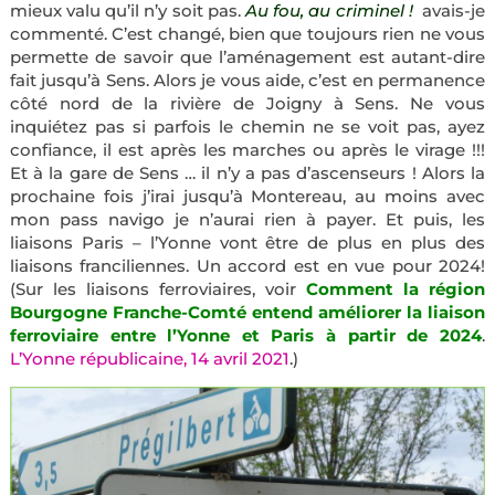
mieux valu qu’il n’y soit pas.
Au fou, au criminel !
avais-je
commenté. C’est changé, bien que toujours rien ne vous
permette de savoir que l’aménagement est autant-dire
fait jusqu’à Sens. Alors je vous aide, c’est en permanence
côté nord de la rivière de Joigny à Sens. Ne vous
inquiétez pas si parfois le chemin ne se voit pas, ayez
confiance, il est après les marches ou après le virage !!!
Et à la gare de Sens … il n’y a pas d’ascenseurs ! Alors la
prochaine fois j’irai jusqu’à Montereau, au moins avec
mon pass navigo je n’aurai rien à payer. Et puis, les
liaisons Paris – l’Yonne vont être de plus en plus des
liaisons franciliennes. Un accord est en vue pour 2024!
(Sur les liaisons ferroviaires, voir
Comment la région
Bourgogne Franche-Comté entend améliorer la liaison
ferroviaire entre l’Yonne et Paris à partir de 2024
.
L’Yonne républicaine, 14 avril 2021
.)