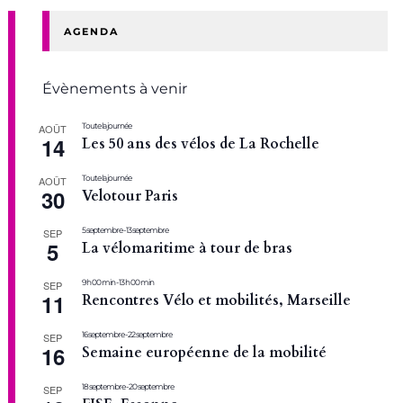
AGENDA
Évènements à venir
Toute la journée
AOÛT
14
Les 50 ans des vélos de La Rochelle
Toute la journée
AOÛT
30
Velotour Paris
5 septembre
-
13 septembre
SEP
5
La vélomaritime à tour de bras
9 h 00 min
-
13 h 00 min
SEP
11
Rencontres Vélo et mobilités, Marseille
16 septembre
-
22 septembre
SEP
16
Semaine européenne de la mobilité
18 septembre
-
20 septembre
SEP