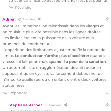
strict et sans nuance des règlements n’est pas pour lui.
Répondre
Adrien
3 années
Avant les limitations, on ralentissait dans les virages et
on roulait le plus vite possible dans les lignes droites.
Les limites étaient la puissance de la voiture et la
prudence du conducteur.
L’apparition des limitations a juste modifié la notion de
limite.
Le conducteur
n’
arrête
plus
d’accélérer
quand la
vitesse lui fait peur, mais
quand il a peur de la sanction
.
Un automobiliste en agglomération devrait rouler en
supposant qu’un cycliste va forcément déboucher de
n’importe quelle rue, ou un enfant d’entre deux voitures
stationnées.
Répondre
Stéphane Ascoët
2 années
En réponse à
Adrien