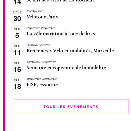
14
50 ans des vélos de La Rochelle
Toute la journée
AOÛT
30
Velotour Paris
5 septembre
-
13 septembre
SEP
5
La vélomaritime à tour de bras
9 h 00 min
-
13 h 00 min
SEP
11
Rencontres Vélo et mobilités, Marseille
16 septembre
-
22 septembre
SEP
16
Semaine européenne de la mobilité
18 septembre
-
20 septembre
SEP
18
FISE, Essonne
TOUS LES EVENEMENTS