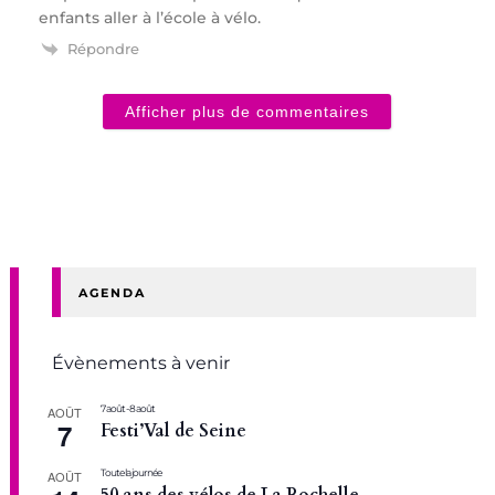
enfants aller à l’école à vélo.
Répondre
Afficher plus de commentaires
AGENDA
Évènements à venir
7 août
-
8 août
AOÛT
7
Festi’Val de Seine
Toute la journée
AOÛT