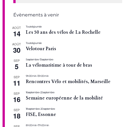
Évènements à venir
Toute la journée
AOÛT
14
Les 50 ans des vélos de La Rochelle
Toute la journée
AOÛT
30
Velotour Paris
5 septembre
-
13 septembre
SEP
5
La vélomaritime à tour de bras
9 h 00 min
-
13 h 00 min
SEP
11
Rencontres Vélo et mobilités, Marseille
16 septembre
-
22 septembre
SEP
16
Semaine européenne de la mobilité
18 septembre
-
20 septembre
SEP
18
FISE, Essonne
8 h 00 min
-
17 h 00 min
SEP