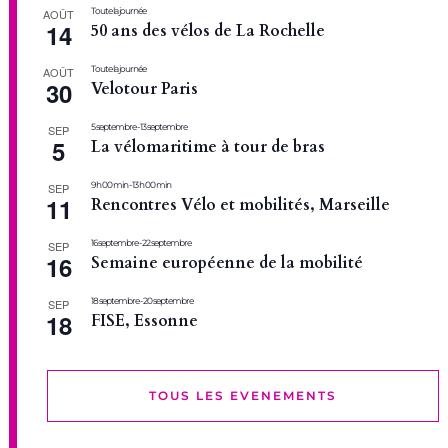
Toute la journée
AOÛT
14
50 ans des vélos de La Rochelle
Toute la journée
AOÛT
30
Velotour Paris
5 septembre
-
13 septembre
SEP
5
La vélomaritime à tour de bras
9 h 00 min
-
13 h 00 min
SEP
11
Rencontres Vélo et mobilités, Marseille
16 septembre
-
22 septembre
SEP
16
Semaine européenne de la mobilité
18 septembre
-
20 septembre
SEP
18
FISE, Essonne
TOUS LES EVENEMENTS