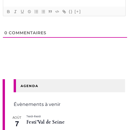
{}
[+]
0
COMMENTAIRES
AGENDA
Évènements à venir
7 août
-
8 août
AOÛT
7
Festi’Val de Seine