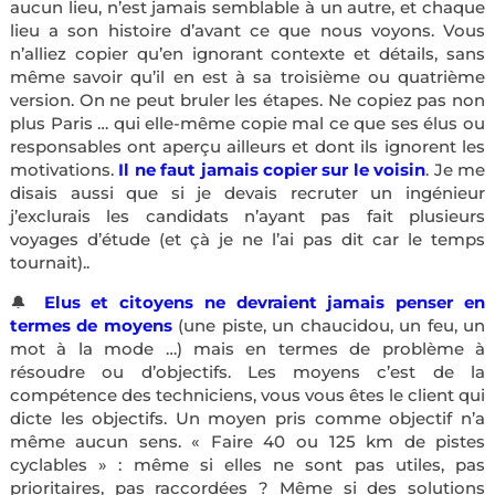
aucun lieu, n’est jamais semblable à un autre, et chaque
lieu a son histoire d’avant ce que nous voyons. Vous
n’alliez copier qu’en ignorant contexte et détails, sans
même savoir qu’il en est à sa troisième ou quatrième
version. On ne peut bruler les étapes. Ne copiez pas non
plus Paris … qui elle-même copie mal ce que ses élus ou
responsables ont aperçu ailleurs et dont ils ignorent les
motivations.
Il ne faut jamais copier sur le voisin
. Je me
disais aussi que si je devais recruter un ingénieur
j’exclurais les candidats n’ayant pas fait plusieurs
voyages d’étude (et çà je ne l’ai pas dit car le temps
tournait)..
🔔
Elus et citoyens ne devraient jamais penser en
termes de moyens
(une piste, un chaucidou, un feu, un
mot à la mode …) mais en termes de problème à
résoudre ou d’objectifs. Les moyens c’est de la
compétence des techniciens, vous vous êtes le client qui
dicte les objectifs. Un moyen pris comme objectif n’a
même aucun sens. « Faire 40 ou 125 km de pistes
cyclables » : même si elles ne sont pas utiles, pas
prioritaires, pas raccordées ? Même si des solutions