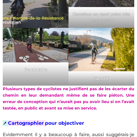
Carrefour en rond-point très
mal traité !
Pendulaire
Sportif
Plusieurs types de cyclistes ne justifient pas de les écarter du
chemin en leur demandant même de se faire piéton. Une
erreur de conception qui n’aurait pas pu avoir lieu si on l’avait
testée, en public et avant sa mise en service.
➚
Cartographier
pour objectiver
Evidemment il y a beaucoup à faire, aussi suggérais-je