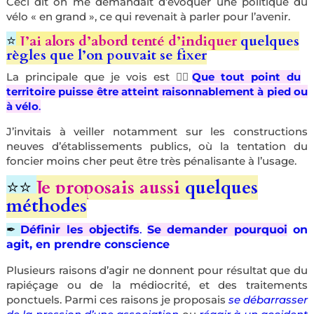
Ceci dit on me demandait d’évoquer une politique du
vélo « en grand », ce qui revenait à parler pour l’avenir.
⭐️
J’ai alors d’abord tenté d’indiquer
quelques
règles que l’on pouvait se fixer
La principale que je vois est 👷‍♀️
Que tout point du
territoire puisse être atteint raisonnablement à pied ou
à vélo
.
J’invitais à veiller notamment sur les constructions
neuves d’établissements publics, où la tentation du
foncier moins cher peut être très pénalisante à l’usage.
⭐️⭐️
Je proposais aussi
quelques
méthodes
✒︎
Définir les objectifs
.
Se demander pourquoi
on
agit
, en prendre conscience
Plusieurs raisons d’agir ne donnent pour résultat que du
rapiéçage ou de la médiocrité, et des traitements
ponctuels. Parmi ces raisons je proposais
se débarrasser