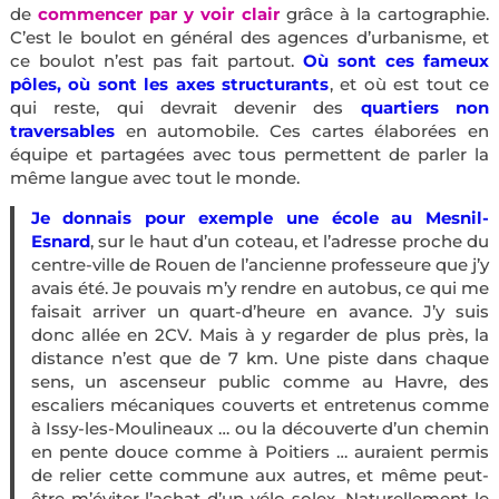
de
commencer par y voir clair
grâce à la cartographie.
C’est le boulot en général des agences d’urbanisme, et
ce boulot n’est pas fait partout.
Où sont ces fameux
pôles, où sont les axes structurants
, et où est tout ce
qui reste, qui devrait devenir des
quartiers non
traversables
en automobile. Ces cartes élaborées en
équipe et partagées avec tous permettent de parler la
même langue avec tout le monde.
Je donnais pour exemple une école au Mesnil-
Esnard
, sur le haut d’un coteau, et l’adresse proche du
centre-ville de Rouen de l’ancienne professeure que j’y
avais été. Je pouvais m’y rendre en autobus, ce qui me
faisait arriver un quart-d’heure en avance. J’y suis
donc allée en 2CV. Mais à y regarder de plus près, la
distance n’est que de 7 km. Une piste dans chaque
sens, un ascenseur public comme au Havre, des
escaliers mécaniques couverts et entretenus comme
à Issy-les-Moulineaux … ou la découverte d’un chemin
en pente douce comme à Poitiers … auraient permis
de relier cette commune aux autres, et même peut-
être m’éviter l’achat d’un vélo-solex. Naturellement le