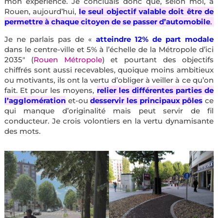
mon expérience. Je concluais donc que, selon moi, à
Rouen, aujourd’hui,
le seul objectif valable doit être de
permettre à chaque citoyen de se passer d’automobile
.
Je ne parlais pas de «
atteindre 12% de part modale
dans le centre-ville et 5% à l’échelle de la Métropole d’ici
2035″ (
Rouen Métropole
) et pourtant des objectifs
chiffrés sont aussi recevables, quoique moins ambitieux
ou motivants, ils ont la vertu d’obliger à veiller à ce qu’on
fait. Et pour les moyens,
relier les différentes parties de
l’agglomération
et-ou
desservir les principaux pôles
ce
qui manque d’originalité mais peut servir de fil
conducteur. Je crois volontiers en la vertu dynamisante
des mots.