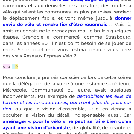
carrefours et aux dénivelés pris très loin, des routes à
vélo qui relient les communes les plus peuplées, rendent
le déplacement facile, et vont même jusqu’à
donner
envie de vélo et rendre fier d’être rouennais
… Mais là,
amis rouennais ne le prenez pas mal, je brulais quelques
étapes. Grenoble a commencé, comme Strasbourg,
dans les années 80. Il n’est point besoin de se jouer de
mots. Sinon, quel mot vous restera lorsque vous ferez
des vrais Réseaux Express Vélo ?
⭐️ ⭐️
⭐️
⭐️
Pour conclure je prenais conscience lors de cette soirée
que la délégation de la voirie à une instance supérieure,
Métropole, Communauté ou autre, avait quelques
inconvénients. Par exemple de
démobiliser les élus de
terrain et les fonctionnaires, qui n’ont plus de prise sur
rien
, ou que la vision d’ensemble, utile, en vienne à
occulter la vision du détail, indispensable aussi. Car
aménager « pour le vélo » ne peut se faire bien qu’en
ayant une vision d’urbaniste
, de globalité, de beauté et
d’histoire de la ville, et du détail rendant possible