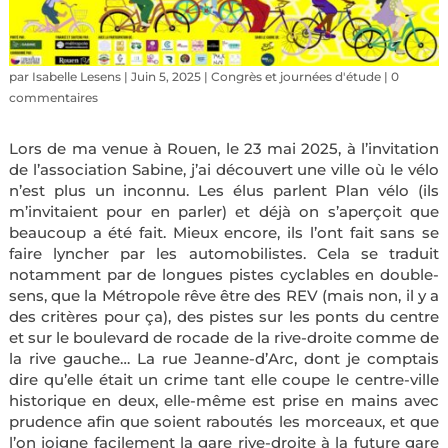
par
Isabelle Lesens
|
Juin 5, 2025
|
Congrès et journées d'étude
|
0
commentaires
Lors de ma venue à Rouen, le 23 mai 2025, à l’invitation
de l’association Sabine, j’ai découvert une ville où le vélo
n’est plus un inconnu. Les élus parlent Plan vélo (ils
m’invitaient pour en parler) et déjà on s’aperçoit que
beaucoup a été fait. Mieux encore, ils l’ont fait sans se
faire lyncher par les automobilistes. Cela se traduit
notamment par de longues pistes cyclables en double-
sens, que la Métropole rêve être des REV (mais non, il y a
des critères pour ça), des pistes sur les ponts du centre
et sur le boulevard de rocade de la rive-droite comme de
la rive gauche… La rue Jeanne-d’Arc, dont je comptais
dire qu’elle était un crime tant elle coupe le centre-ville
historique en deux, elle-même est prise en mains avec
prudence afin que soient raboutés les morceaux, et que
l’on joigne facilement la gare rive-droite à la future gare