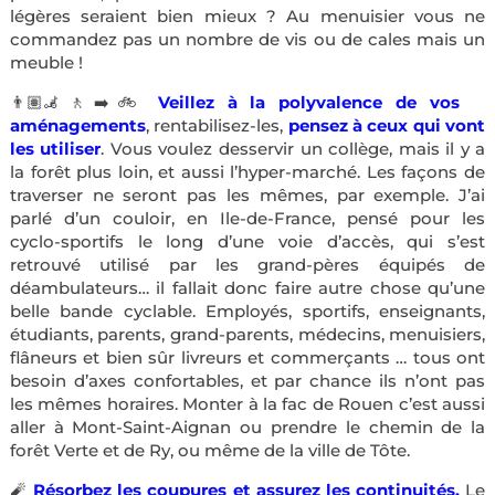
légères seraient bien mieux ? Au menuisier vous ne
commandez pas un nombre de vis ou de cales mais un
meuble !
👨🏽‍🦼🚶‍➡️🚲
Veillez à la polyvalence de vos
aménagements
, rentabilisez-les,
pensez à ceux qui vont
les utiliser
. Vous voulez desservir un collège, mais il y a
la forêt plus loin, et aussi l’hyper-marché. Les façons de
traverser ne seront pas les mêmes, par exemple. J’ai
parlé d’un couloir, en Ile-de-France, pensé pour les
cyclo-sportifs le long d’une voie d’accès, qui s’est
retrouvé utilisé par les grand-pères équipés de
déambulateurs… il fallait donc faire autre chose qu’une
belle bande cyclable. Employés, sportifs, enseignants,
étudiants, parents, grand-parents, médecins, menuisiers,
flâneurs et bien sûr livreurs et commerçants … tous ont
besoin d’axes confortables, et par chance ils n’ont pas
les mêmes horaires. Monter à la fac de Rouen c’est aussi
aller à Mont-Saint-Aignan ou prendre le chemin de la
forêt Verte et de Ry, ou même de la ville de Tôte.
🧨
Résorbez les coupures et assurez les continuités.
Le