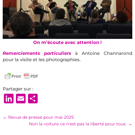
On m’écoute avec attention !
Remerciements particuliers
à Antoine Channarond
pour la visite et les photographies.
Partager sur :
LinkedIn
Email
Partager
←
Revue de presse pour mai 2025
Non la voiture ce n’est pas la liberté pour tous
→