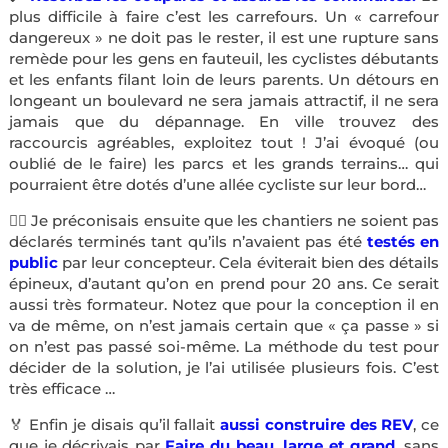
plus difficile à faire c’est les carrefours. Un « carrefour
dangereux » ne doit pas le rester, il est une rupture sans
remède pour les gens en fauteuil, les cyclistes débutants
et les enfants filant loin de leurs parents. Un détours en
longeant un boulevard ne sera jamais attractif, il ne sera
jamais que du dépannage. En ville trouvez des
raccourcis agréables, exploitez tout ! J’ai évoqué (ou
oublié de le faire) les parcs et les grands terrains… qui
pourraient être dotés d’une allée cycliste sur leur bord…
👷‍♀️ Je préconisais ensuite que les chantiers ne soient pas
déclarés terminés tant qu’ils n’avaient pas été
testés en
public
par leur concepteur. Cela éviterait bien des détails
épineux, d’autant qu’on en prend pour 20 ans. Ce serait
aussi très formateur. Notez que pour la conception il en
va de même, on n’est jamais certain que « ça passe » si
on n’est pas passé soi-même. La méthode du test pour
décider de la solution, je l’ai utilisée plusieurs fois. C’est
très efficace …
🏅 Enfin je disais qu’il fallait
aussi construire des REV
, ce
que je décrivais par
Faire du beau, large et grand
, sans