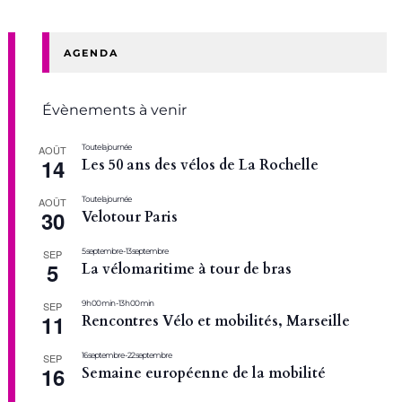
AGENDA
Évènements à venir
Toute la journée
AOÛT
14
Les 50 ans des vélos de La Rochelle
Toute la journée
AOÛT
30
Velotour Paris
5 septembre
-
13 septembre
SEP
5
La vélomaritime à tour de bras
9 h 00 min
-
13 h 00 min
SEP
11
Rencontres Vélo et mobilités, Marseille
16 septembre
-
22 septembre
SEP
16
Semaine européenne de la mobilité