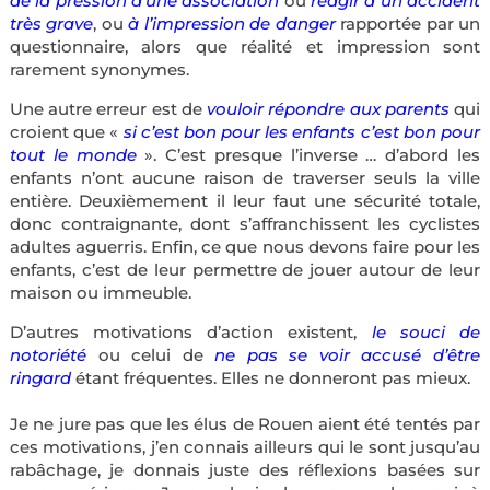
de la pression d’une association
ou
réagir à un accident
très grave
, ou
à l’impression de danger
rapportée par un
questionnaire, alors que réalité et impression sont
rarement synonymes.
Une autre erreur est de
vouloir répondre aux parents
qui
croient que «
si c’est bon pour les enfants c’est bon pour
tout le monde
». C’est presque l’inverse … d’abord les
enfants n’ont aucune raison de traverser seuls la ville
entière. Deuxièmement il leur faut une sécurité totale,
donc contraignante, dont s’affranchissent les cyclistes
adultes aguerris. Enfin, ce que nous devons faire pour les
enfants, c’est de leur permettre de jouer autour de leur
maison ou immeuble.
D’autres motivations d’action existent,
le souci de
notoriété
ou celui de
ne pas se voir accusé d’être
ringard
étant fréquentes. Elles ne donneront pas mieux.
Je ne jure pas que les élus de Rouen aient été tentés par
ces motivations, j’en connais ailleurs qui le sont jusqu’au
rabâchage, je donnais juste des réflexions basées sur