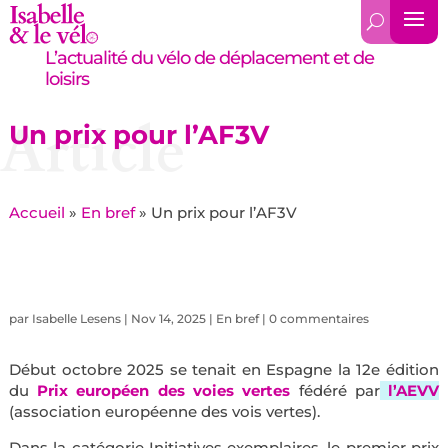
L’actualité du vélo de déplacement et de
loisirs
Article
Un prix pour l’AF3V
Accueil
»
En bref
»
Un prix pour l’AF3V
par
Isabelle Lesens
|
Nov 14, 2025
|
En bref
|
0 commentaires
Début octobre 2025 se tenait en Espagne la 12e édition
du
Prix européen des voies vertes
fédéré par
l’
AEVV
(association européenne des vois vertes).
Dans la catégorie Initiatives exemplaires, le premier prix