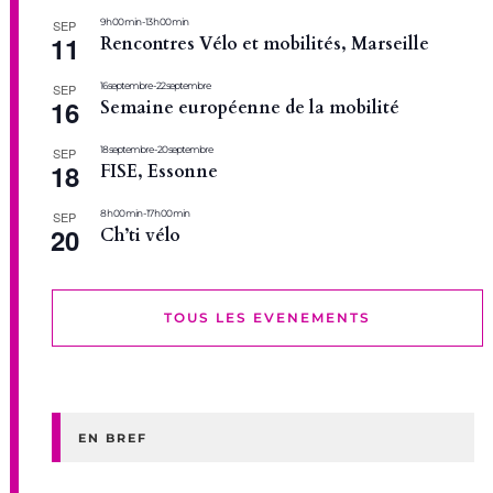
9 h 00 min
-
13 h 00 min
SEP
11
Rencontres Vélo et mobilités, Marseille
16 septembre
-
22 septembre
SEP
16
Semaine européenne de la mobilité
18 septembre
-
20 septembre
SEP
18
FISE, Essonne
8 h 00 min
-
17 h 00 min
SEP
20
Ch’ti vélo
TOUS LES EVENEMENTS
EN BREF