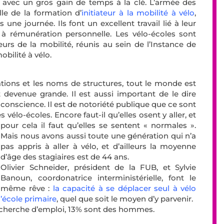
es, avec un gros gain de temps à la clé. L’armée des
le de la formation d’
initiateur à la mobilité à vélo
,
une journée. Ils font un excellent travail lié à leur
à rémunération personnelle. Les vélo-écoles sont
urs de la mobilité, réunis au sein de l’Instance de
bilité à vélo.
mations et les noms de structures, tout le monde est
st devenue grande. Il est aussi important de le dire
conscience. Il est de notoriété publique que ce sont
élo-écoles. Encore faut-il qu’elles osent y aller, et
pour cela il faut qu’elles se sentent « normale
s ».
Mais nous avons aussi toute une génération qui n’a
pas appris à aller à vélo, et d’ailleurs la moyenne
d’âge des stagiaires est de 44 ans.
Olivier Schneider, président de la FUB, et Sylvie
Banoun, coordonatrice interministérielle, font le
même rêve :
la capacité à se déplacer seul à vélo
 l’école primaire
, quel que soit le moyen d’y parvenir.
recherche d’emploi, 13% sont des hommes.