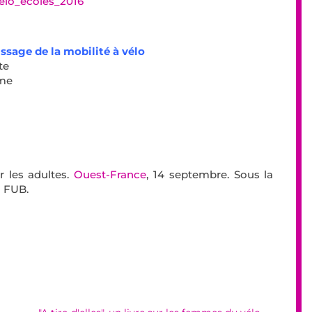
elo_ecoles_2016
ssage de la mobilité à vélo
te
sme
r les adultes.
Ouest-France
, 14 septembre. Sous la
a FUB.