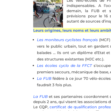
Les vélo-écoles de F
indispensables. A l’o
demain, la FUB et se
prévisions pour le 16 s
autant de sources d’ins
Leurs origines, leurs noms et leurs ambi
Les moniteurs cyclistes français
(MCF) 
vers le public urbain, tout en gardant s
balades … Ils ont un diplôme d’Etat et 
des structures existantes (MJC etc.).
Les écoles cyclo de la FFCT
s’occupen
premiers secours, mécanique de base, e
La FUB
fédère à ce jour 70 vélo-école
faudrait 3 fois plus.
La FUB
et ses partenaires coordonnent d
depuis 2 ans, qui visent les associations d
Le
CQP
,
certificat de qualification profes