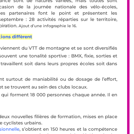
rance sont de natures variées, mais toutes sont
ccasion de la journée nationale des vélo-écoles,
s partenaires font le point et présentent les
eptembre : 28 activités réparties sur le territoire,
piration.
Ajout d’une infographie le 16.
tions diffèrent
viennent du VTT de montagne et se sont diversifiés
ouvent une tonalité sportive : BMX, fixie, sorties et
travaillent soit dans leurs propres écoles soit dans
t surtout de maniabilité ou de dosage de l’effort,
t se trouvent au sein des clubs locaux.
s qui forment 18 000 personnes chaque année. Il en
eux nouvelles filières de formation, mises en place
e cyclistes urbains.
sionnelle
, s’obtient en 150 heures et la compétence