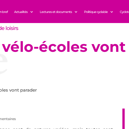
n bref
Actualités
Lectures et documents
Politique cyclable
Cyclot
e loisirs
e
 vélo-écoles vont
oles vont parader
entaires