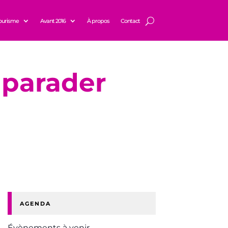
ourisme
Avant 2016
À propos
Contact
 parader
AGENDA
Évènements à venir