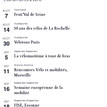
7 août
-
8 août
AOÛT
7
Festi’Val de Seine
Toute la journée
AOÛT
14
50 ans des vélos de La Rochelle
Toute la journée
AOÛT
30
Velotour Paris
5 septembre
-
13 septembre
SEP
5
La vélomaritime à tour de bras
9 h 00 min
-
13 h 00 min
SEP
11
Rencontres Vélo et mobilités,
Marseille
16 septembre
-
22 septembre
SEP
16
Semaine européenne de la
mobilité
18 septembre
-
20 septembre
SEP
18
FISE, Essonne