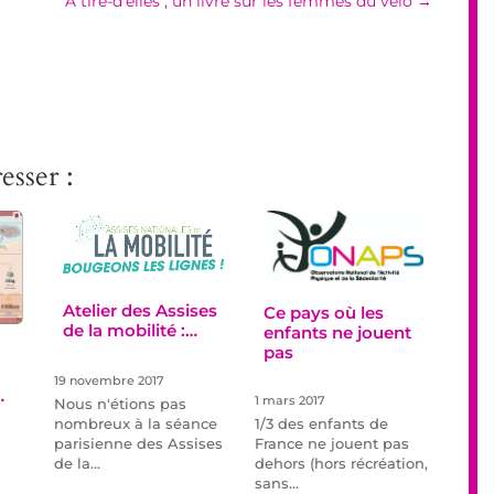
"A tire-d'elles", un livre sur les femmes du vélo
→
esser :
Atelier des Assises
Ce pays où les
de la mobilité :…
enfants ne jouent
pas
19 novembre 2017
…
1 mars 2017
Nous n'étions pas
1/3 des enfants de
nombreux à la séance
France ne jouent pas
parisienne des Assises
dehors (hors récréation,
de la…
sans…