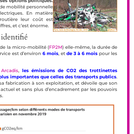
ses options politiques.
 de mobilité personnelle
lectriques. En matière
outière leur coût est
fres, et c’est énorme.
identifié
de la micro-mobilité (
FP2M
) elle-même, la durée de
ervice est d’environ
6 mois
, et
de 3 à 6 mois
pour les
u
Arcadis
,
les émissions de CO2 des trottinettes
 plus importantes que celles des transports publics
.
sa fabrication à son exploitation, et dévoile que son
n actuel et sans plus d’encadrement par les pouvoirs
s.