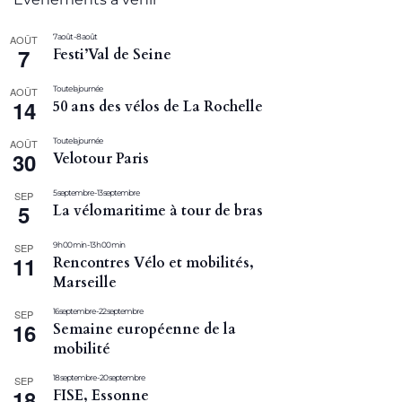
7 août
-
8 août
AOÛT
7
Festi’Val de Seine
Toute la journée
AOÛT
14
50 ans des vélos de La Rochelle
Toute la journée
AOÛT
30
Velotour Paris
5 septembre
-
13 septembre
SEP
5
La vélomaritime à tour de bras
9 h 00 min
-
13 h 00 min
SEP
11
Rencontres Vélo et mobilités,
Marseille
16 septembre
-
22 septembre
SEP
16
Semaine européenne de la
mobilité
18 septembre
-
20 septembre
SEP
18
FISE, Essonne