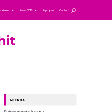
ourisme
Avant 2016
À propos
Contact
hit
AGENDA
Évènements à venir