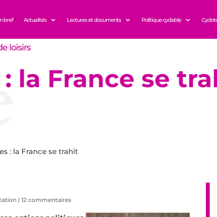
n bref
Actualités
Lectures et documents
Politique cyclable
Cyclot
e loisirs
e
 : la France se tra
es : la France se trahit
ation
|
12 commentaires