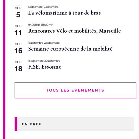
5 septembre
-
13 septembre
SEP
5
La vélomaritime à tour de bras
9 h 00 min
-
13 h 00 min
SEP
11
Rencontres Vélo et mobilités, Marseille
16 septembre
-
22 septembre
SEP
16
Semaine européenne de la mobilité
18 septembre
-
20 septembre
SEP
18
FISE, Essonne
TOUS LES EVENEMENTS
EN BREF