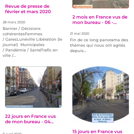
Revue de presse de
février et mars 2020
2 mois en France vus de
mon bureau - 06 -…
28 mars 2020
Barnier / Décisions
cohérentesFemmes
21 mai 2020
/ GaresLunéville Libération (le
Fin de ce long panorama des
journal) Municipales
thèmes qui nous ont agités
/ Pandémie / SantéTrafic en
depuis…
ville /…
22 jours en France vus
de mon bureau - 04…
15 jours en France vus