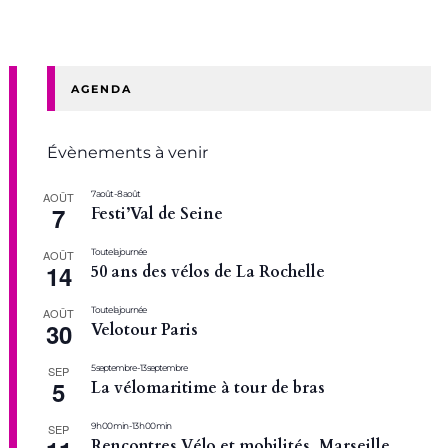
AGENDA
Évènements à venir
7 août
-
8 août
AOÛT
7
Festi’Val de Seine
Toute la journée
AOÛT
14
50 ans des vélos de La Rochelle
Toute la journée
AOÛT
30
Velotour Paris
5 septembre
-
13 septembre
SEP
5
La vélomaritime à tour de bras
9 h 00 min
-
13 h 00 min
SEP
Rencontres Vélo et mobilités, Marseille