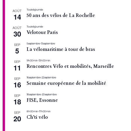
Toute la journée
AOÛT
14
50 ans des vélos de La Rochelle
Toute la journée
AOÛT
30
Velotour Paris
5 septembre
-
13 septembre
SEP
5
La vélomaritime à tour de bras
9 h 00 min
-
13 h 00 min
SEP
11
Rencontres Vélo et mobilités, Marseille
16 septembre
-
22 septembre
SEP
16
Semaine européenne de la mobilité
18 septembre
-
20 septembre
SEP
18
FISE, Essonne
8 h 00 min
-
17 h 00 min
SEP
20
Ch’ti vélo