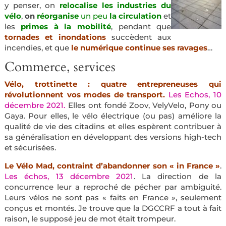
y penser, on
relocalise les industries du
vélo
,
on
réorganise
un peu
la circulation
et
les
primes à la mobilité
, pendant que
tornades et inondations
succèdent aux
incendies, et que
le numérique continue ses ravages
…
Commerce, services
Vélo, trottinette : quatre entrepreneuses qui
révolutionnent vos modes de transport.
Les Echos, 10
décembre 2021.
Elles ont fondé Zoov, VelyVelo, Pony ou
Gaya. Pour elles, le vélo électrique (ou pas) améliore la
qualité de vie des citadins et elles espèrent contribuer à
sa généralisation en développant des versions high-tech
et sécurisées.
Le Vélo Mad, contraint d’abandonner son « in France »
.
Les échos, 13 décembre 2021
. La direction de la
concurrence leur a reproché de pécher par ambiguité.
Leurs vélos ne sont pas « faits en France », seulement
conçus et montés. Je trouve que la DGCCRF a tout à fait
raison, le supposé jeu de mot était trompeur.