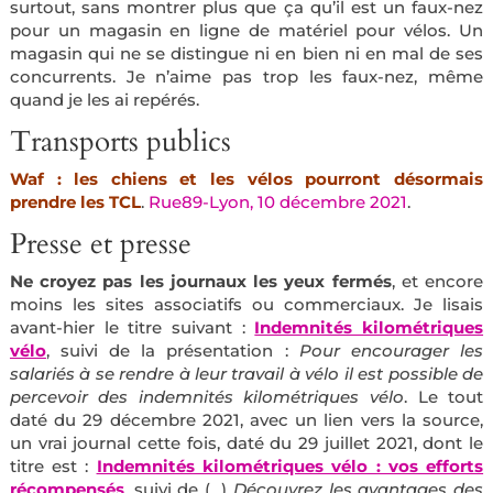
surtout, sans montrer plus que ça qu’il est un faux-nez
pour un magasin en ligne de matériel pour vélos. Un
magasin qui ne se distingue ni en bien ni en mal de ses
concurrents. Je n’aime pas trop les faux-nez, même
quand je les ai repérés.
Transports publics
Waf : les chiens et les vélos pourront désormais
prendre les TCL
.
Rue89-Lyon, 10 décembre 2021
.
Presse et presse
Ne croyez pas les journaux les yeux fermés
, et encore
moins les sites associatifs ou commerciaux. Je lisais
avant-hier le titre suivant :
Indemnités kilométriques
vélo
, suivi de la présentation :
Pour encourager les
salariés à se rendre à leur travail à vélo il est possible de
percevoir des indemnités kilométriques vélo
. Le tout
daté du 29 décembre 2021, avec un lien vers la source,
un vrai journal cette fois, daté du 29 juillet 2021, dont le
titre est :
Indemnités kilométriques vélo : vos efforts
récompensés
. suivi de
(…)
Découvrez les avantages des