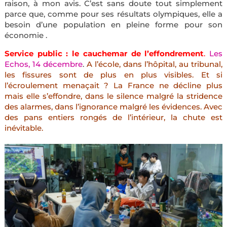
raison, à mon avis. C’est sans doute tout simplement
parce que, comme pour ses résultats olympiques, elle a
besoin d’une population en pleine forme pour son
économie .
Service public : le cauchemar de l’effondrement
.
Les
Echos, 14 décembre
.
A l’école, dans l’hôpital, au tribunal,
les fissures sont de plus en plus visibles. Et si
l’écroulement menaçait ?
La France ne décline plus
mais elle s’effondre, dans le silence malgré la stridence
des alarmes, dans l’ignorance malgré les évidences. Avec
des pans entiers rongés de l’intérieur, la chute est
inévitable.