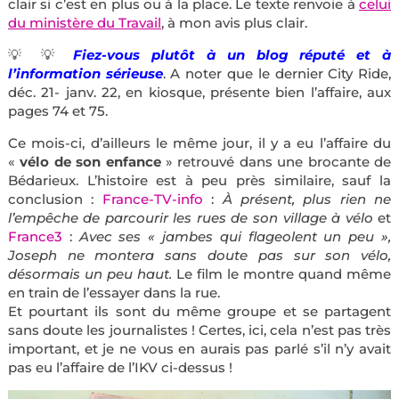
clair si c’est en plus ou à la place. Le texte renvoie à
celui
du ministère du Travail
, à mon avis plus clair.
💡 💡
Fiez-vous plutôt à un blog réputé et à
l’information sérieuse
. A noter que le dernier City Ride,
déc. 21- janv. 22, en kiosque, présente bien l’affaire, aux
pages 74 et 75.
Ce mois-ci, d’ailleurs le même jour, il y a eu l’affaire du
«
vélo de son enfance
» retrouvé dans une brocante de
Bédarieux. L’histoire est à peu près similaire, sauf la
conclusion :
France-TV-info
:
À présent, plus rien ne
l’empêche de parcourir les rues de son village à vélo
et
France3
:
Avec ses « jambes qui flageolent un peu »,
Joseph ne montera sans doute pas sur son vélo,
désormais un peu haut.
Le film le montre quand même
en train de l’essayer dans la rue.
Et pourtant ils sont du même groupe et se partagent
sans doute les journalistes ! Certes, ici, cela n’est pas très
important, et je ne vous en aurais pas parlé s’il n’y avait
pas eu l’affaire de l’IKV ci-dessus !