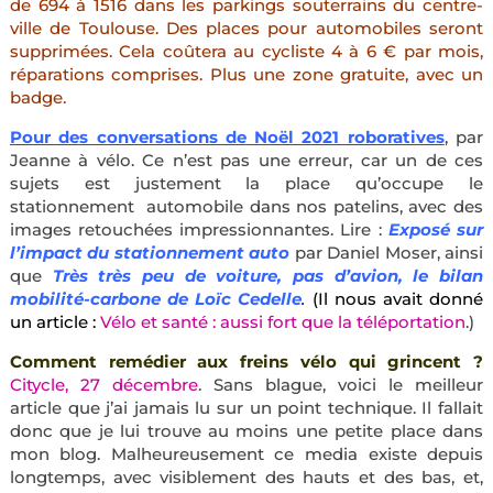
de 694 à 1516 dans les parkings souterrains du centre-
ville de Toulouse. Des places pour automobiles seront
supprimées. Cela coûtera au cycliste 4 à 6 € par mois,
réparations comprises. Plus une zone gratuite, avec un
badge.
Pour des conversations de Noël 2021 roboratives
, par
Jeanne à vélo. Ce n’est pas une erreur, car un de ces
sujets est justement la place qu’occupe le
stationnement automobile dans nos patelins, avec des
images retouchées impressionnantes. Lire :
Exposé sur
l’impact du stationnement auto
par Daniel Moser, ainsi
que
Très très peu de voiture, pas d’avion, le bilan
mobilité-carbone
de Loïc Cedelle
.
(Il nous avait donné
un article :
Vélo et santé : aussi fort que la téléportation
.)
Comment remédier aux freins vélo qui grincent ?
Citycle, 27 décembre
. Sans blague, voici le meilleur
article que j’ai jamais lu sur un point technique. Il fallait
donc que je lui trouve au moins une petite place dans
mon blog. Malheureusement ce media existe depuis
longtemps, avec visiblement des hauts et des bas, et,