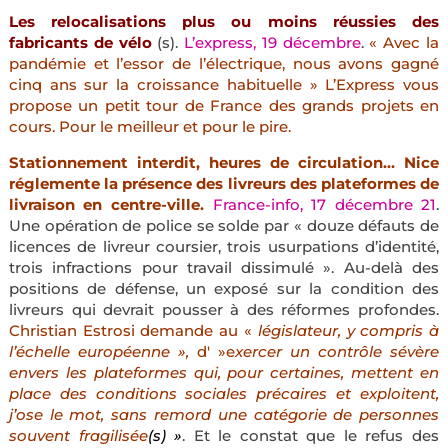
Les relocalisations plus ou moins réussies des
fabricants de vélo
(s).
L’express, 19 décembre
.
« Avec la
pandémie et l’essor de l’électrique, nous avons gagné
cinq ans sur la croissance habituelle » L’Express vous
propose un petit tour de France des grands projets en
cours. Pour le meilleur et pour le pire.
Stationnement interdit, heures de circulation… Nice
réglemente la présence des livreurs des plateformes de
livraison en centre-ville.
France-info, 17 décembre 21
.
Une opération de police se solde par « douze défauts de
licences de livreur coursier, trois usurpations d’identité,
trois infractions pour travail dissimulé ». Au-delà des
positions de défense, un exposé sur la condition des
livreurs qui devrait pousser à des réformes profondes.
Christian Estrosi demande au «
législateur, y compris à
l’échelle européenne »,
d' »e
xercer un contrôle sévère
envers les plateformes qui, pour certaines, mettent en
place des conditions sociales précaires et exploitent,
j’ose le mot, sans remord une catégorie de personnes
souvent fragilisée
(s) »
. Et le constat que le refus des