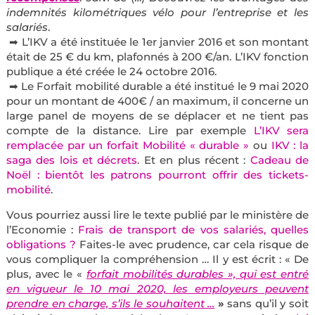
indemnités kilométriques vélo pour l’entreprise et les
salariés
.
➡ L’IKV a été instituée le 1er janvier 2016 et son montant
était de 25 € du km, plafonnés à 200 €/an. L’IKV fonction
publique a été créée le 24 octobre 2016.
➡ Le Forfait mobilité durable a été institué le 9 mai 2020
pour un montant de 400€ / an maximum, il concerne un
large panel de moyens de se déplacer et ne tient pas
compte de la distance. Lire par exemple
L’IKV sera
remplacée par un forfait Mobilité « durable »
ou
IKV : la
saga des lois et décrets
. Et en plus récent :
Cadeau de
Noël : bientôt les patrons pourront offrir des tickets-
mobilité
.
Vous pourriez aussi lire le texte publié par le ministère de
l’Economie :
Frais de transport de vos salariés, quelles
obligations ?
Faites-le avec prudence, car cela risque de
vous compliquer la compréhension … Il y est écrit : « De
plus, avec le «
forfait mobilités durables », qui est entré
en vigueur le 10 mai 2020, les employeurs peuvent
prendre en charge, s’ils le souhaitent …
»
sans qu’il y soit