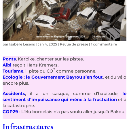
par
Isabelle Lesens
|
Jan 4, 2025
|
Revue de presse
|
1 commentaire
Ponts
, Karbike, chanter sur les pistes.
Albi
reçoit Hans Kremers.
2
Tourisme
, il pète du CO
comme personne.
Ecologie : le Gouvernement Bayrou s’en fout
, et du vélo
encore plus.
Accidents
, il a un casque, comme d’habitude,
le
sentiment d’impuissance qui mène à la frustration
et à
la catastrophe.
COP29
: L’élu bordelais n’a pas voulu aller jusqu’à Bakou.
Infrastructures