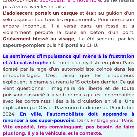
Croix-du-Mont
.
Sud-ouest, le 2 novembre
. Je ne résiste
pas à vous livrer les détails :
L’adolescent portait un casque
et était au guidon d’un
vélo disposant de tous les équipements. Pour une raison
encore inconnue, il a versé dans un fossé et a
violemment percuté la buse en béton d’un pont.
Grièvement blessé au visage
, il a été secouru par les
sapeurs-pompiers puis héliporté au CHU.
Le sentiment d’impuissance qui mène à la frustration
et à la catastrophe
:
la mort d’un cycliste en plein Paris
écrasé par la rage d’un automobiliste coincé dans les
embouteillages. C’est ainsi que les enquêteurs
expliquent le drame survenu le 15 octobre dernier. Ce qui
vient questionner l’imaginaire de liberté et de toute
puissance associé à la voiture mais qui est incompatible
avec les contraintes liées à la circulation en ville.
Une
explication par Olivier Razemon du drame du 15 octobre
2024.
En ville, l’automobiliste doit apprendre à
renoncer à ses super-pouvoirs
. Dans
Enlarge your Pari
s.
Vite expédié, très convainquant, pas besoin de faire
plus long. Il y a le véhicule, et le contexte.