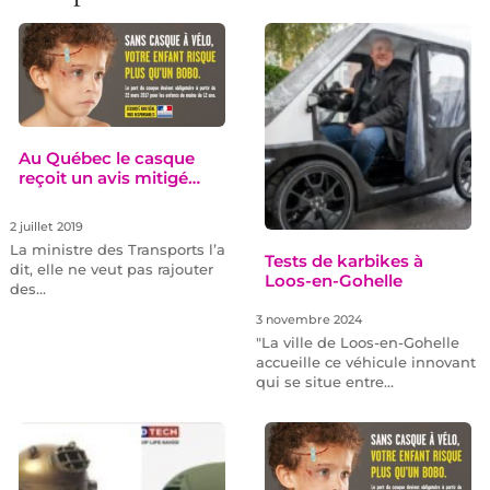
Au Québec le casque
reçoit un avis mitigé…
2 juillet 2019
La ministre des Transports l’a
Tests de karbikes à
dit, elle ne veut pas rajouter
Loos-en-Gohelle
des…
3 novembre 2024
"La ville de Loos-en-Gohelle
accueille ce véhicule innovant
qui se situe entre…