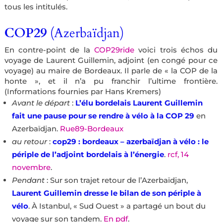
tous les intitulés.
COP29
(Azerbaïdjan)
En contre-point de la
COP29ride
voici trois échos du
voyage de Laurent Guillemin, adjoint (en congé pour ce
voyage) au maire de Bordeaux. Il parle de « la COP de la
honte », et il n’a pu franchir l’ultime frontière.
(Informations fournies par Hans Kremers)
Avant le départ
:
L’élu bordelais Laurent Guillemin
fait une pause pour se rendre à vélo à la COP 29
en
Azerbaïdjan.
Rue89-Bordeaux
au retour
:
cop29 : bordeaux – azerbaïdjan à vélo : le
périple de l’adjoint bordelais à l’énergie
.
rcf, 14
novembre
.
Pendant
: Sur son trajet retour de l’Azerbaïdjan,
Laurent Guillemin dresse le bilan de son périple à
vélo
. À Istanbul, « Sud Ouest » a partagé un bout du
voyage sur son tandem.
En pdf
.