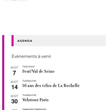
AGENDA
Évènements à venir
7 août
-
8 août
AOÛT
7
Festi’Val de Seine
Toute la journée
AOÛT
14
50 ans des vélos de La Rochelle
Toute la journée
AOÛT
30
Velotour Paris
5 septembre
-
13 septembre