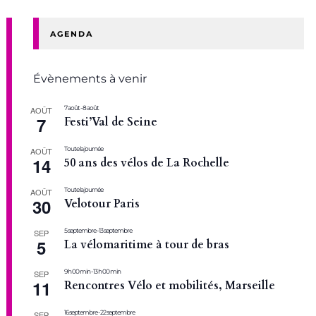
AGENDA
Évènements à venir
7 août
-
8 août
AOÛT
7
Festi’Val de Seine
Toute la journée
AOÛT
14
50 ans des vélos de La Rochelle
Toute la journée
AOÛT
30
Velotour Paris
5 septembre
-
13 septembre
SEP
5
La vélomaritime à tour de bras
9 h 00 min
-
13 h 00 min
SEP
11
Rencontres Vélo et mobilités, Marseille
16 septembre
-
22 septembre
SEP