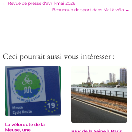
←
Revue de presse d'avril-mai 2026
Beaucoup de sport dans Mai à vélo
→
Ceci pourrait aussi vous intéresser :
La véloroute de la
Meuse, une
REV de la Seine à Paris