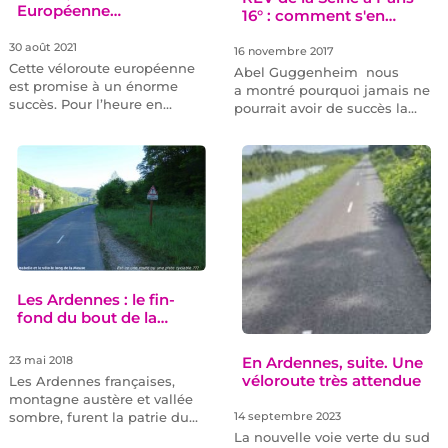
Européenne…
16° : comment s'en…
30 août 2021
16 novembre 2017
Cette véloroute européenne
Abel Guggenheim nous
est promise à un énorme
a montré pourquoi jamais ne
succès. Pour l’heure en…
pourrait avoir de succès la…
Les Ardennes : le fin-
fond du bout de la…
En Ardennes, suite. Une
23 mai 2018
véloroute très attendue
Les Ardennes françaises,
montagne austère et vallée
sombre, furent la patrie du…
14 septembre 2023
La nouvelle voie verte du sud