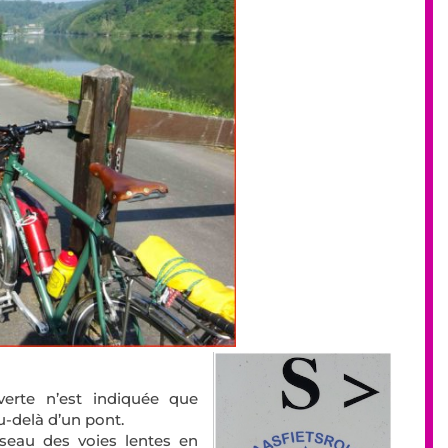
verte n’est indiquée que
u-delà d’un pont.
éseau des voies lentes en