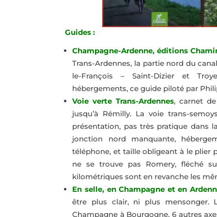
Guides :
Champagne-Ardenne, éditions Chami
Trans-Ardennes, la partie nord du cana
le-François – Saint-Dizier et Troye
hébergements, ce guide piloté par Phil
Voie verte Trans-Ardennes
, carnet de
jusqu’à Rémilly. La voie trans-semoys
présentation, pas très pratique dans l
jonction nord manquante, hébergem
téléphone, et taille obligeant à le plie
ne se trouve pas Romery, fléché sur 
kilométriques sont en revanche les même
En selle, en Champagne et en Arden
être plus clair, ni plus mensonger.
Champagne à Bourgogne. 6 autres axes s