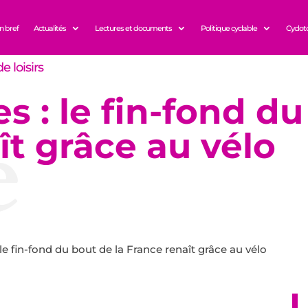
n bref
Actualités
Lectures et documents
Politique cyclable
Cyclot
e loisirs
 : le fin-fond du
e
ît grâce au vélo
le fin-fond du bout de la France renaît grâce au vélo