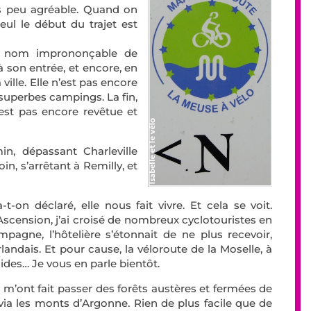
is peu agréable. Quand on
eul le début du trajet est
u nom imprononçable de
 son entrée, et encore, en
ville. Elle n’est pas encore
superbes campings. La fin,
’est pas encore revêtue et
in, dépassant Charleville
in, s’arrêtant à Remilly, et
-t-on déclaré, elle nous fait vivre. Et cela se voit.
scension, j’ai croisé de nombreux cyclotouristes en
agne, l’hôtelière s’étonnait de ne plus recevoir,
landais. Et pour cause, la véloroute de la Moselle, à
guides… Je vous en parle bientôt.
 m’ont fait passer des forêts austères et fermées de
ia les monts d’Argonne. Rien de plus facile que de