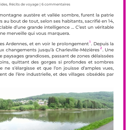
ides
,
Récits de voyage
|
6 commentaires
montagne austère et vallée sombre, furent la patrie
s au bout de tout, selon ses habitants, sacrifié en 14,
yclable d’une grande intelligence … C’est un véritable
, une merveille qui vous marquera.
1
 des Ardennes, et en voir le prolongement
. Depuis la
2
deux changements jusqu’à Charleville-Mézières
. Une
m de paysages grandioses, passant de zones délaissées
 moins, quittant des gorges si profondes et sombres
e ne s’élargisse et que l’on jouisse d’amples vues,
nt de l’ère industrielle, et des villages obsédés par