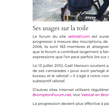
Ses usages sur la toile
Le forum du site
velotaf.com
est ouver
progresser à mesure des inscriptions, de l
2006, ils sont 183 membres et atteignen
que le forum a contribué largement à fai
expressions que l’on peut parfois lire sur
Le 13 juillet 2010, Gaël Manson soutient s
de ses camarades « pour avoir partagé avec
bureau et le vélotaf. » Il s’agit à notre c
substantif vélotaf.
D’autres sites Internet utilisent réguli
BromptonForum.net
. Voir
Velotaf en Br
La progression devient plus effective à pa