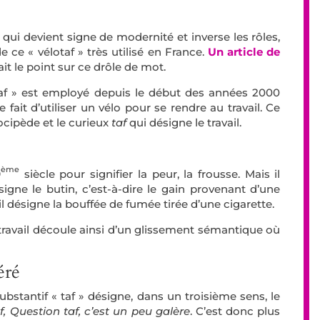
qui devient signe de modernité et inverse les rôles,
 de ce « vélotaf » très utilisé en France.
Un article de
ait le point sur ce drôle de mot.
af » est employé depuis le début des années 2000
 fait d’utiliser un vélo pour se rendre au travail.
Ce
ocipède et le curieux
taf
qui désigne le travail.
ème
9
siècle pour signifier la peur, la frousse. Mais il
igne le butin, c’est-à-dire le gain provenant d’une
 il désigne la bouffée de fumée tirée d’une cigarette.
travail découle ainsi d’un glissement sémantique où
éré
substantif « taf » désigne, dans un troisième sens, le
af, Question taf, c’est un peu galère
. C’est donc plus