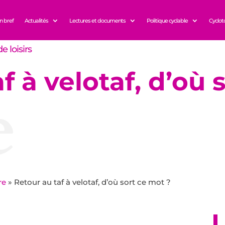
n bref
Actualités
Lectures et documents
Politique cyclable
Cyclot
e loisirs
f à velotaf, d’où 
e
re
»
Retour au taf à velotaf, d’où sort ce mot ?