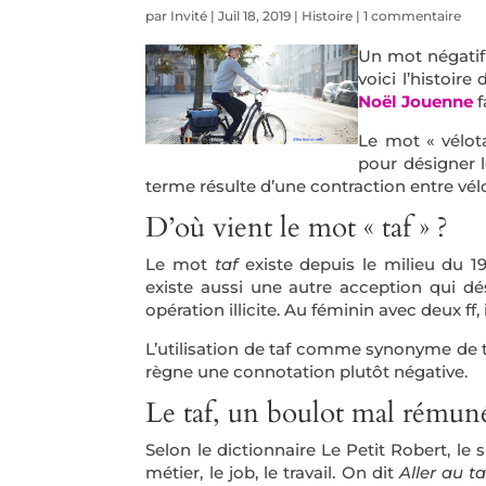
par
Invité
|
Juil 18, 2019
|
Histoire
|
1 commentaire
Un mot négatif 
voici l’histoire
Noël Jouenne
f
Le mot « vélot
pour désigner le
terme résulte d’une contraction entre vél
D’où vient le mot « taf » ?
Le mot
taf
existe depuis le milieu du 1
existe aussi une autre acception qui dés
opération illicite. Au féminin avec deux ff,
L’utilisation de taf comme synonyme de 
règne une connotation plutôt négative.
Le taf, un boulot mal rémun
Selon le dictionnaire Le Petit Robert, le 
métier, le job, le travail. On dit
Aller au t