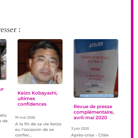
esser :
ur
Keizo Kobayashi,
ultimes
confidences
Revue de presse
complémentaire,
élo
avril-mai 2020
19 mai 2026
o de
A la fin de sa vie Keizo
3 juin 2020
eu l'occasion de se
confier…
Après-crise - Citée