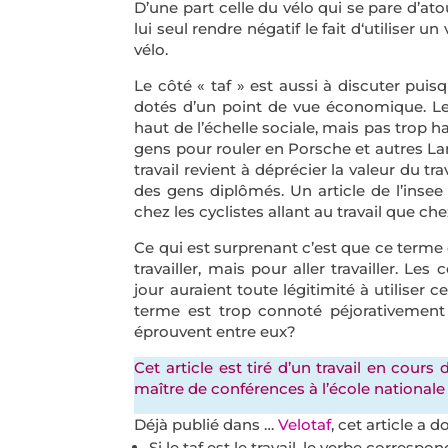
D’une part celle du vélo qui se pare d’atou
lui seul rendre négatif le fait d‘utiliser un 
vélo.
Le côté « taf » est aussi à discuter puis
dotés d’un point de vue économique. Les
haut de l’échelle sociale, mais pas trop h
gens pour rouler en Porsche et autres Lam
travail revient à déprécier la valeur du tra
des gens diplômés. Un article de l’insee r
chez les cyclistes allant au travail que che
Ce qui est surprenant c’est que ce terme d
travailler, mais pour aller travailler. Le
jour auraient toute légitimité à utiliser 
terme est trop connoté péjorativement 
éprouvent entre eux?
Cet article est tiré d’un travail en cours
maître de conférences à l’école nationale
Déjà publié dans …
Velotaf
, cet article a
Si le taf est le travail, le verbe correspo