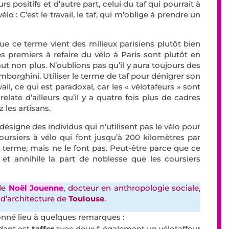
rs positifs et d’autre part, celui du taf qui pourrait à
vélo : C’est le travail, le taf, qui m’oblige à prendre un
que ce terme vient des milieux parisiens plutôt bien
 premiers à refaire du vélo à Paris sont plutôt en
aut non plus. N’oublions pas qu’il y aura toujours des
borghini. Utiliser le terme de taf pour dénigrer son
vail, ce qui est paradoxal, car les « vélotafeurs » sont
elate d’ailleurs qu’il y a quatre fois plus de cadres
z les artisans.
ésigne des individus qui n’utilisent pas le vélo pour
s coursiers à vélo qui font jusqu’à 200 kilomètres par
ce terme, mais ne le font pas. Peut-être parce que ce
et annihile la part de noblesse que les coursiers
 de
Noël Jouenne
, docteur en anthropologie sociale,
 d’architecture de
Toulouse
.
 donné lieu à quelques remarques :
ndant est
taffer
avec deux f. également un vélotaffeur