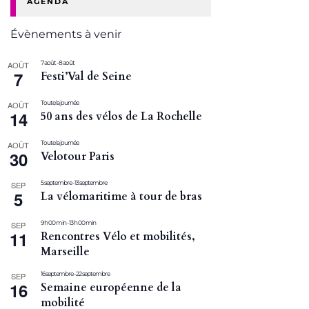
AGENDA
Évènements à venir
7 août
-
8 août
AOÛT
7
Festi’Val de Seine
Toute la journée
AOÛT
14
50 ans des vélos de La Rochelle
Toute la journée
AOÛT
30
Velotour Paris
5 septembre
-
13 septembre
SEP
5
La vélomaritime à tour de bras
9 h 00 min
-
13 h 00 min
SEP
11
Rencontres Vélo et mobilités,
Marseille
16 septembre
-
22 septembre
SEP
16
Semaine européenne de la
mobilité