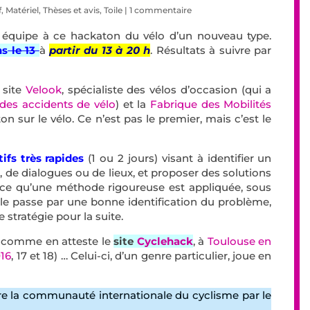
f
,
Matériel
,
Thèses et avis
,
Toile
|
1 commentaire
 équipe à ce hackaton du vélo d’un nouveau type.
ns
le 13
à
partir du 13 à 20 h
. Résultats à suivre par
e site
Velook
, spécialiste des vélos d’occasion (qui a
 des accidents de vélo
)
et la
Fabrique des Mobilités
 sur le vélo. Ce n’est pas le premier, mais c’est le
ifs très rapides
(1 ou 2 jours) visant à identifier un
 de dialogues ou de lieux, et proposer des solutions
rce qu’une méthode rigoureuse est appliquée, sous
Elle passe par une bonne identification du problème,
e stratégie pour la suite.
o, comme en atteste le
site
Cyclehack
, à
Toulouse en
16
, 17 et 18) … Celui-ci, d’un genre particulier, joue en
e la communauté internationale du cyclisme par le