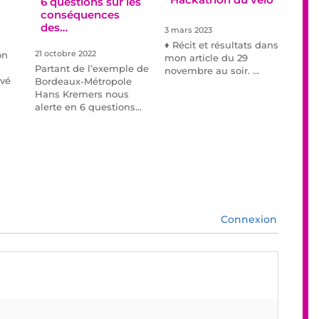
6 questions sur les
conséquences
des…
3 mars 2023
♦ Récit et résultats dans
21 octobre 2022
on
mon article du 29
Partant de l’exemple de
novembre au soir. …
ivé
Bordeaux-Métropole
Hans Kremers nous
alerte en 6 questions…
Connexion