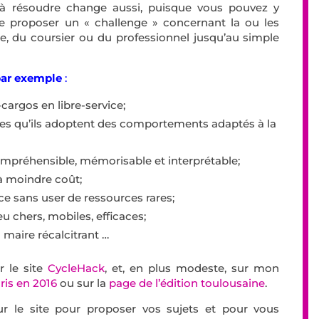
 à résoudre change aussi, puisque vous pouvez y
t de proposer un « challenge » concernant la ou les
se, du coursier ou du professionnel jusqu’au simple
par exemple
:
cargos en libre-service;
es qu’ils adoptent des comportements adaptés à la
mpréhensible, mémorisable et interprétable;
 à moindre coût;
ace sans user de ressources rares;
 chers, mobiles, efficaces;
maire récalcitrant
…
r le site
CycleHack
, et, en plus modeste, sur mon
ris en 2016
ou sur la
page de l’édition toulousaine
.
ur le site pour proposer vos sujets et pour vous