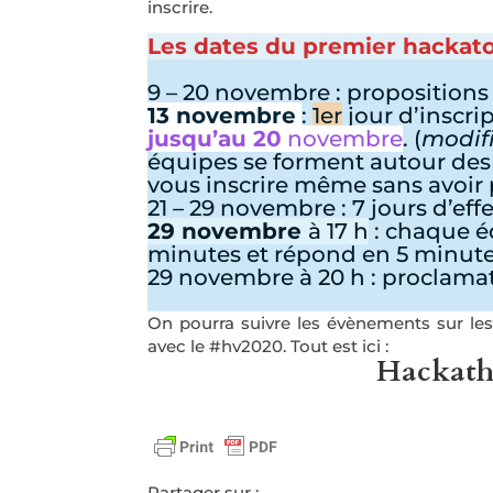
inscrire.
Les dates du premier hackat
9 – 20 novembre : propositions 
13 novembre
:
1er
jour d’inscri
jusqu’au 20
novembre
. (
modifi
équipes se forment autour des
vous inscrire même sans avoir
21 – 29 novembre : 7 jours d’ef
29 novembre
à 17 h
: chaque éq
minutes et répond en 5 minute
29 novembre à 20 h : proclamat
On pourra suivre les évènements sur les
avec le #hv2020.
Tout est ici :
Hackatho
Partager sur :