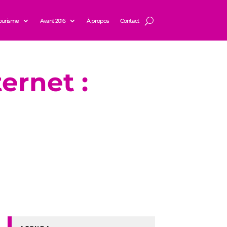
ourisme
Avant 2016
À propos
Contact
ernet :