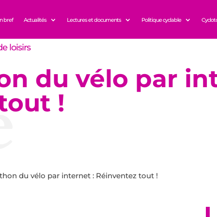
n bref
Actualités
Lectures et documents
Politique cyclable
Cyclot
e loisirs
n du vélo par int
e
tout !
hon du vélo par internet : Réinventez tout !