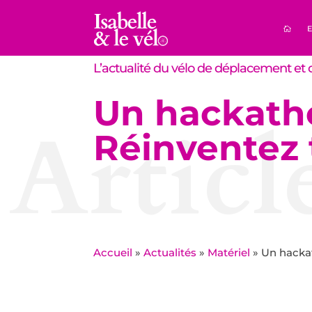
E
L’actualité du vélo de déplacement et d
Un hackatho
Articl
Réinventez 
Accueil
»
Actualités
»
Matériel
»
Un hackat