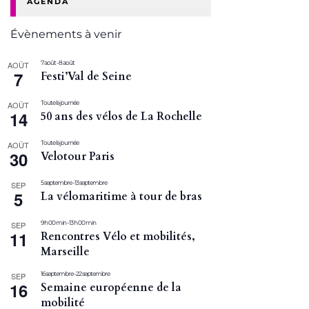
AGENDA
Évènements à venir
7 août
-
8 août
AOÛT
7
Festi’Val de Seine
Toute la journée
AOÛT
14
50 ans des vélos de La Rochelle
Toute la journée
AOÛT
30
Velotour Paris
5 septembre
-
13 septembre
SEP
5
La vélomaritime à tour de bras
9 h 00 min
-
13 h 00 min
SEP
11
Rencontres Vélo et mobilités,
Marseille
16 septembre
-
22 septembre
SEP
16
Semaine européenne de la
mobilité