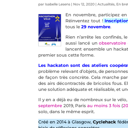
par
Isabelle Lesens
|
Nov 12, 2020
|
Actualités
,
En bre
En novembre, participez en
Réinventez tout !
Inscriptio
tous le
29 novembre
.
Rien n’arrête les confinés, l
aussi lancé un
observatoire
lancent ensemble un hackaton
premier sous cette forme.
Les hackaton sont des ateliers coopérat
problème relevant d’objets, de personnes,
de façon très concrète. Cela marche pa
des airs décontractés de bricolos fous. 
une solution adéquate et réalisable, et un
Il y en a déjà eu de nombreux sur le vél
septembre
2019, Paris
au moins 3 fois
(
20
solo, dans le même esprit.
Créé en 2014 à Glasgow,
Cyclehack
fédèr
biais de réflexions concrètes.