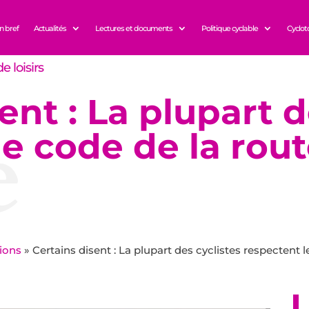
n bref
Actualités
Lectures et documents
Politique cyclable
Cyclot
e loisirs
ent : La plupart d
e
le code de la rou
xions
»
Certains disent : La plupart des cyclistes respectent 