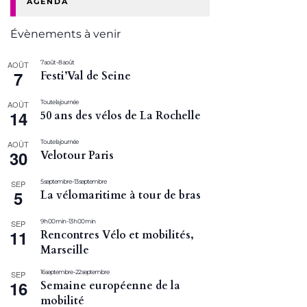
AGENDA
Évènements à venir
7 août
-
8 août
AOÛT
7
Festi’Val de Seine
Toute la journée
AOÛT
14
50 ans des vélos de La Rochelle
Toute la journée
AOÛT
30
Velotour Paris
5 septembre
-
13 septembre
SEP
5
La vélomaritime à tour de bras
9 h 00 min
-
13 h 00 min
SEP
11
Rencontres Vélo et mobilités,
Marseille
16 septembre
-
22 septembre
SEP
16
Semaine européenne de la
mobilité