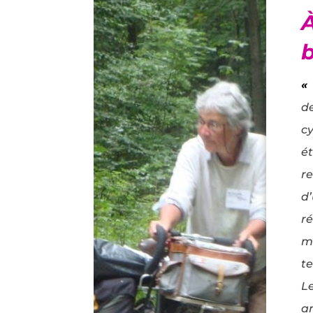
«
d
c
é
r
d
r
m
t
Le
a