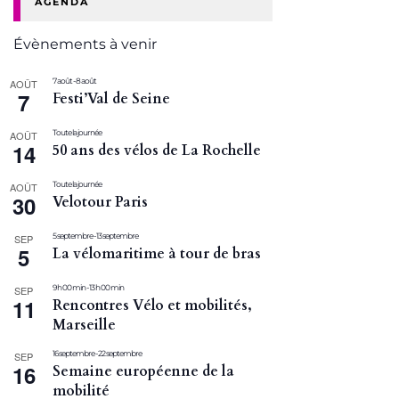
AGENDA
Évènements à venir
7 août
-
8 août
AOÛT
7
Festi’Val de Seine
Toute la journée
AOÛT
14
50 ans des vélos de La Rochelle
Toute la journée
AOÛT
30
Velotour Paris
5 septembre
-
13 septembre
SEP
5
La vélomaritime à tour de bras
9 h 00 min
-
13 h 00 min
SEP
11
Rencontres Vélo et mobilités,
Marseille
16 septembre
-
22 septembre
SEP
16
Semaine européenne de la
mobilité