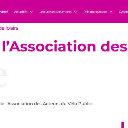
n bref
Actualités
Lectures et documents
Politique cyclable
Cyclot
e loisirs
 l’Association de
e
de l’Association des Acteurs du Vélo Public