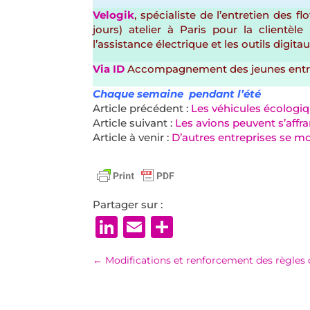
Velogik
, spécialiste de l’entretien des f
jours) atelier à Paris pour la clientè
l’assistance électrique et les outils digitau
Via ID
Accompagnement des jeunes entrep
Chaque semaine pendant l’été
Article précédent :
Les véhicules écologiq
Article suivant :
Les avions peuvent s’affr
Article à venir :
D’autres entreprises se mo
Partager sur :
LinkedIn
Email
Partager
←
Modifications et renforcement des règles 