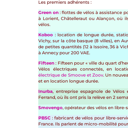
Les premiers adhérents :
Green on
: flottes de vélos à assistance 
à Lorient, Châtelleraut ou Alançon, où il
vélos.
Koboo
: location de longue durée, stati
Vichy, sur la côte basque (8 villes), en A
de petites quantités (12 à Issoire, 36 à Vi
à Annecy pour 200 VAE.
Fifteen
: Fifteen pour « ville du quart d’
Vélos électriques connectés, en loca
électrique de Smoove et Zoov
. Un nouvea
et en location longue durée.
Inurba
, entreprise espagnole de Vélos 
Ferrand, où ils ont pris la relève en 2 sema
Smovengo
, opérateur des vélos en libre-
PBSC
: fabricant de vélos pour libre-ser
France. Ils parlent de micro-mobilité pour