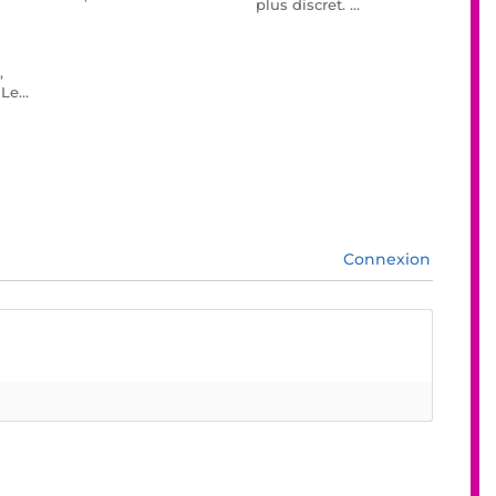
plus discret. …
,
 Le…
Connexion