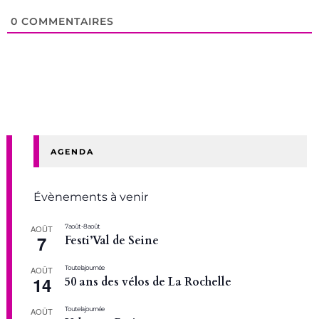
0
COMMENTAIRES
AGENDA
Évènements à venir
7 août
-
8 août
AOÛT
7
Festi’Val de Seine
Toute la journée
AOÛT
14
50 ans des vélos de La Rochelle
Toute la journée
AOÛT