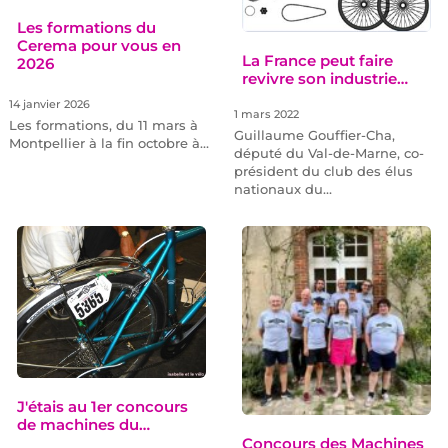
Les formations du
Cerema pour vous en
La France peut faire
2026
revivre son industrie…
14 janvier 2026
1 mars 2022
Les formations, du 11 mars à
Guillaume Gouffier-Cha,
Montpellier à la fin octobre à…
député du Val-de-Marne, co-
président du club des élus
nationaux du…
J'étais au 1er concours
de machines du…
Concours des Machines