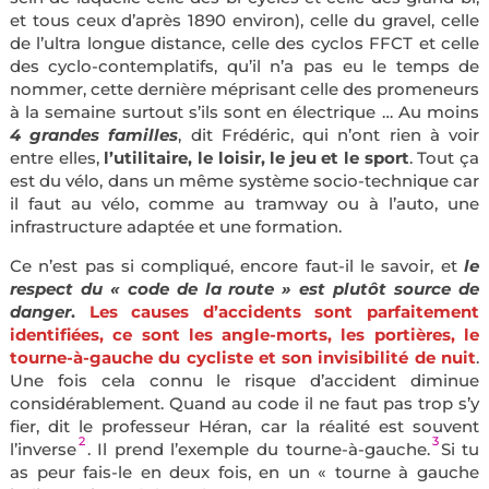
et tous ceux d’après 1890 environ), celle du gravel, celle
de l’ultra longue distance, celle des cyclos FFCT et celle
des cyclo-contemplatifs, qu’il n’a pas eu le temps de
nommer, cette dernière méprisant celle des promeneurs
à la semaine surtout s’ils sont en électrique … Au moins
4 grandes familles
, dit Frédéric, qui n’ont rien à voir
entre elles,
l’utilitaire, le loisir, le jeu et le sport
. Tout ça
est du vélo, dans un même système socio-technique car
il faut au vélo, comme au tramway ou à l’auto, une
infrastructure adaptée et une formation.
Ce n’est pas si compliqué, encore faut-il le savoir, et
le
respect du « code de la route » est plutôt source de
danger
.
Les causes d’accidents sont parfaitement
identifiées, ce sont les angle-morts, les portières, le
tourne-à-gauche du cycliste et son invisibilité de nuit
.
Une fois cela connu le risque d’accident diminue
considérablement. Quand au code il ne faut pas trop s’y
fier, dit le professeur Héran, car la réalité est souvent
2
3
l’inverse
. Il prend l’exemple du tourne-à-gauche.
Si tu
as peur fais-le en deux fois, en un « tourne à gauche