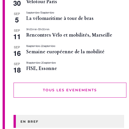
30
Velotour Paris
5 septembre
-
13 septembre
SEP
5
La vélomaritime à tour de bras
9 h 00 min
-
13 h 00 min
SEP
11
Rencontres Vélo et mobilités, Marseille
16 septembre
-
22 septembre
SEP
16
Semaine européenne de la mobilité
18 septembre
-
20 septembre
SEP
18
FISE, Essonne
TOUS LES EVENEMENTS
EN BREF