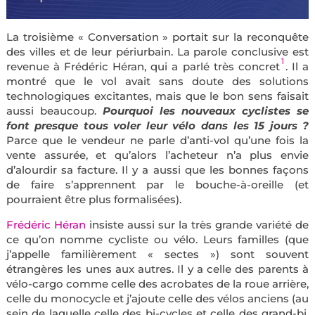
La troisième « Conversation » portait sur la reconquête
des villes et de leur périurbain. La parole conclusive est
1
revenue à Frédéric Héran, qui a parlé très concret
. Il a
montré que le vol avait sans doute des solutions
technologiques excitantes, mais que le bon sens faisait
aussi beaucoup.
Pourquoi les nouveaux cyclistes se
font presque tous voler leur vélo dans les 15 jours ?
Parce que le vendeur ne parle d’anti-vol qu’une fois la
vente assurée, et qu’alors l’acheteur n’a plus envie
d’alourdir sa facture. Il y a aussi que les bonnes façons
de faire s’apprennent par le bouche-à-oreille (et
pourraient être plus formalisées).
Frédéric Héran
insiste aussi sur la très grande variété de
ce qu’on nomme cycliste ou vélo. Leurs familles (que
j’appelle familièrement « sectes ») sont souvent
étrangères les unes aux autres. Il y a celle des parents à
vélo-cargo comme celle des acrobates de la roue arrière,
celle du monocycle et j’ajoute celle des vélos anciens (au
sein de laquelle celle des bi-cycles et celle des grand-bi,