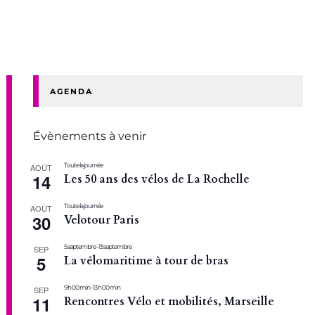
AGENDA
Évènements à venir
Toute la journée
AOÛT
14
Les 50 ans des vélos de La Rochelle
Toute la journée
AOÛT
30
Velotour Paris
5 septembre
-
13 septembre
SEP
5
La vélomaritime à tour de bras
9 h 00 min
-
13 h 00 min
SEP
11
Rencontres Vélo et mobilités, Marseille