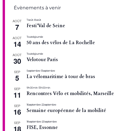
Évènements à venir
7 août
-
8 août
AOÛT
7
Festi’Val de Seine
Toute la journée
AOÛT
14
50 ans des vélos de La Rochelle
Toute la journée
AOÛT
30
Velotour Paris
5 septembre
-
13 septembre
SEP
5
La vélomaritime à tour de bras
9 h 00 min
-
13 h 00 min
SEP
11
Rencontres Vélo et mobilités, Marseille
16 septembre
-
22 septembre
SEP
16
Semaine européenne de la mobilité
18 septembre
-
20 septembre
SEP
18
FISE, Essonne