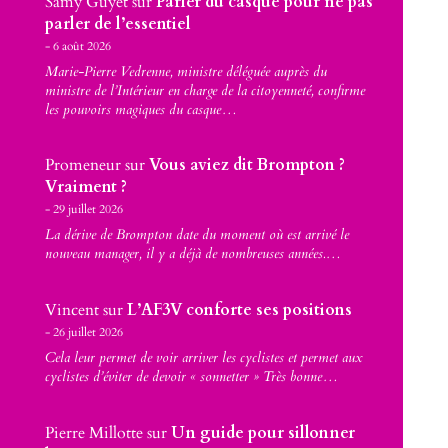
Samy Guyet
sur
Parler du casque pour ne pas
parler de l’essentiel
6 août 2026
Marie-Pierre Vedrenne, ministre déléguée auprès du
ministre de l’Intérieur en charge de la citoyenneté, confirme
les pouvoirs magiques du casque…
Promeneur
sur
Vous aviez dit Brompton ?
Vraiment ?
29 juillet 2026
La dérive de Brompton date du moment où est arrivé le
nouveau manager, il y a déjà de nombreuses années.…
Vincent
sur
L’AF3V conforte ses positions
26 juillet 2026
Cela leur permet de voir arriver les cyclistes et permet aux
cyclistes d’éviter de devoir « sonnetter » Très bonne…
Pierre Millotte
sur
Un guide pour sillonner