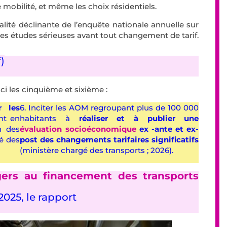
obilité, et même les choix résidentiels.
ualité déclinante de l’enquête nationale annuelle sur
r des études sérieuses avant tout changement de tarif.
)
i les cinquième et sixième :
r les
6. Inciter les AOM regroupant plus de 100 000
nt en
habitants à
réaliser et à publier une
n des
évaluation socioéconomique
ex -ante et ex-
é des
post des changements tarifaires significatifs
(ministère chargé des transports ; 2026).
gers au financement des transports
025, le rapport