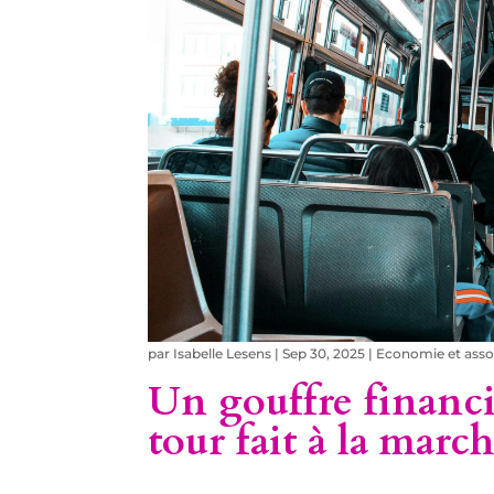
par
Isabelle Lesens
|
Sep 30, 2025
|
Economie et asso
Un gouffre financi
tour fait à la march