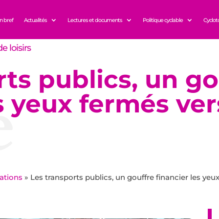
n bref
Actualités
Lectures et documents
Politique cyclable
Cyclot
e loisirs
ts publics, un go
e
s yeux fermés ver
ations
»
Les transports publics, un gouffre financier les yeu