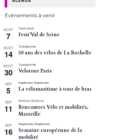
AGENDA
Évènements à venir
7 août
-
8 août
AOÛT
7
Festi’Val de Seine
Toute la journée
AOÛT
14
50 ans des vélos de La Rochelle
Toute la journée
AOÛT
30
Velotour Paris
5 septembre
-
13 septembre
SEP
5
La vélomaritime à tour de bras
9 h 00 min
-
13 h 00 min
SEP
11
Rencontres Vélo et mobilités,
Marseille
16 septembre
-
22 septembre
SEP
16
Semaine européenne de la
mobilité