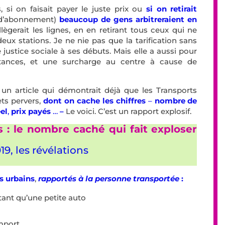
 si on faisait payer le juste prix ou
si on retirait
s d’abonnement)
beaucoup de gens arbitreraient en
llègerait les lignes, en en retirant tous ceux qui ne
ux stations. Je ne nie pas que la tarification sans
e justice sociale à ses débuts. Mais elle a aussi pour
ances, et une surcharge au centre à cause de
un article qui démontrait déjà que les Transports
ets pervers,
dont on cache les chiffres
–
nombre de
el
,
prix payés
…
–
Le voici. C’est un rapport explosif.
s : le nombre caché qui fait exploser
19, les révélations
s urbains
,
rapportés à la personne transportée
:
ant qu’une petite auto
emport