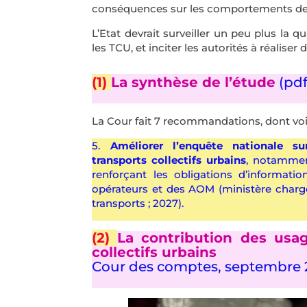
conséquences sur les comportements de m
L’Etat devrait surveiller un peu plus la q
les TCU, et inciter les autorités à réalise
(1)
La synthèse de l’étude
(pdf
La Cour fait 7 recommandations, dont voic
5.
Améliorer l’enquête nationale su
transports collectifs urbains
, notamme
renforçant les obligations d’informatio
opérateurs et des AOM (ministère charg
transports ; 2027).
(2)
La contribution des usa
collectifs urbains
Cour des comptes, septembre 2