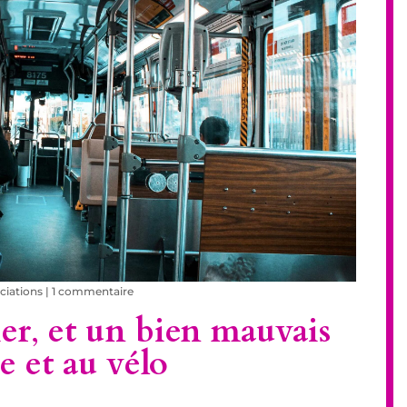
ciations
|
1 commentaire
er
,
et un bien mauvais
e et au vélo