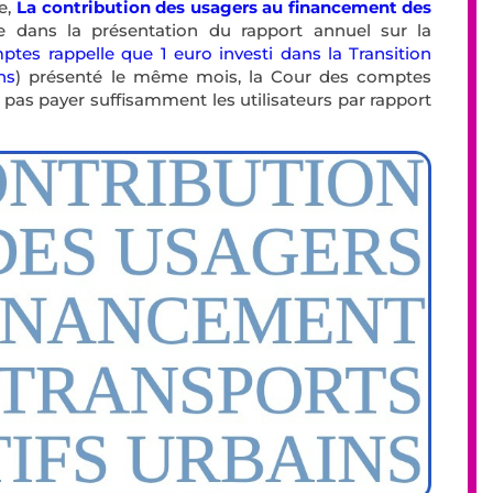
e,
La contribution des usagers au financement des
e dans la présentation du rapport annuel sur la
tes rappelle que 1 euro investi dans la Transition
ns
) présenté le même mois, la Cour des comptes
nt pas payer suffisamment les utilisateurs par rapport
.