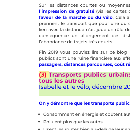
Sur les distances courtes ou moyennes,
l’impression de gratuité
(via les carte
faveur de la marche ou du vélo
. Cela a
prennent le transport que pour une ou de
lien avec la distance n’ait joué un rôle d
conséquence un allongement des dist
l’abondance de trajets très courts.
Fin 2019 vous pouviez lire sur ce blog 
publics sont une ruine financière aux eff
passagers, distances parcourues, coût ré
(3)
Transports publics urbain
tous les autres
Isabelle et le vélo, décembre 20
On y démontre que les transports public
Consomment en énergie et coûtent aut
Polluent plus que les autos
Usent les routes bien au-delà de leur 