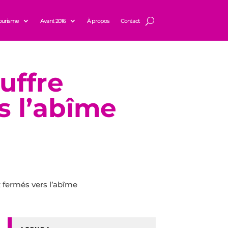
ourisme
Avant 2016
À propos
Contact
uffre
s l’abîme
x fermés vers l’abîme