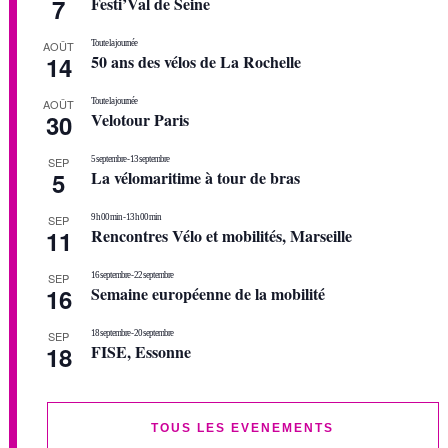
7
Festi’Val de Seine
AOÛT
Toute la journée
14
50 ans des vélos de La Rochelle
AOÛT
Toute la journée
30
Velotour Paris
SEP
5 septembre
-
13 septembre
5
La vélomaritime à tour de bras
SEP
9 h 00 min
-
13 h 00 min
11
Rencontres Vélo et mobilités, Marseille
SEP
16 septembre
-
22 septembre
16
Semaine européenne de la mobilité
SEP
18 septembre
-
20 septembre
18
FISE, Essonne
TOUS LES EVENEMENTS