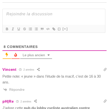
{}
[+]
8
COMMENTAIRES
Le plus ancien
Vincent
2 années
Petite note: « jeune » dans l’étude de la macif, c’est de 16 à 30
ans.
Répondre
pH|Re
2 années
J’adore cette
pub du lobby cycliste australien contre