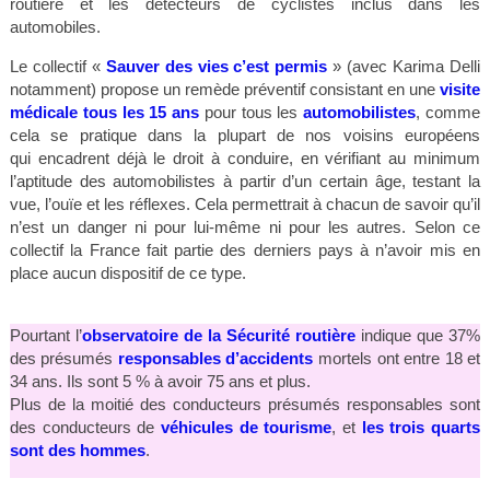
routière et les détecteurs de cyclistes inclus dans les
automobiles.
Le collectif «
Sauver des vies c’est permis
» (avec Karima Delli
notamment) propose un remède préventif consistant en une
visite
médicale tous les 15 ans
pour tous les
automobilistes
, comme
cela se pratique dans la plupart de nos voisins européens
qui encadrent déjà le droit à conduire, en vérifiant au minimum
l’aptitude des automobilistes à partir d’un certain âge, testant la
vue, l’ouïe et les réflexes. Cela permettrait à chacun de savoir qu’il
n’est un danger ni pour lui-même ni pour les autres. Selon ce
collectif la France fait partie des derniers pays à n’avoir mis en
place aucun dispositif de ce type.
Pourtant l’
observatoire de la Sécurité routière
indique que 37%
des présumés
responsables d’accidents
mortels ont entre 18 et
34 ans. Ils sont 5 % à avoir 75 ans et plus.
Plus de la moitié des conducteurs présumés responsables sont
des conducteurs de
véhicules de tourisme
, et
les trois quarts
sont des hommes
.