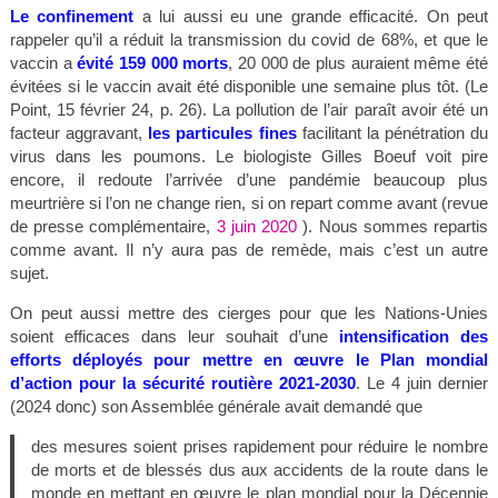
Le confinement
a lui aussi eu une grande efficacité. On peut
rappeler qu’il a réduit la transmission du covid de 68%, et que le
vaccin a
évité 159 000 morts
, 20 000 de plus auraient même été
évitées si le vaccin avait été disponible une semaine plus tôt. (Le
Point, 15 février 24, p. 26). La pollution de l’air paraît avoir été un
facteur aggravant,
les particules fines
facilitant la pénétration du
virus dans les poumons. Le biologiste Gilles Boeuf voit pire
encore, il redoute l’arrivée d’une pandémie beaucoup plus
meurtrière si l’on ne change rien, si on repart comme avant (revue
de presse complémentaire,
3 juin 2020
). Nous sommes repartis
comme avant. Il n’y aura pas de remède, mais c’est un autre
sujet.
On peut aussi mettre des cierges pour que les Nations-Unies
soient efficaces dans leur souhait d’une
intensification des
efforts déployés pour mettre en œuvre le Plan mondial
d’action pour la sécurité routière
2021-2030
. Le 4 juin dernier
(2024 donc) son Assemblée générale avait demandé que
des mesures soient prises rapidement pour réduire le nombre
de morts et de blessés dus aux accidents de la route dans le
monde en mettant en œuvre le plan mondial pour la Décennie