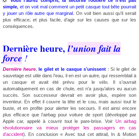
❎
Vous l’aurez compris, la sécurité routière ce n’est pas
simple,
et on voit mal comment un petit casque tout bête pourrait
y jouer un rôle autre que marginal.
On voit bien aussi qu’il serait
plus efficace, et plus facile, d’agir sur les causes que sur les
conséquences.
Dernière heure,
l’union fait la
force
!
Dernière heure
,
le gilet et le casque s’unissent
: Si le gilet de
sauvetage est utile dans l’eau, il en est un autre, qui ressemblait à
un casque et avait été prévu pour le vélo. Il s’ouvrait
automatiquement en cas de chute, est n’a jusqu’alors eu aucun
succès. Son successeur devrait en avoir plus, espère son
inventeur. En effet il couvre la tête et le cou, mais aussi tout le
buste, et en profite pour alerter les secours. Il est ainsi encore
plus efficace que l’airbag pour voiture de sport (développé par
Apple car, appelé à couvrir tout le pare-brise. Voir
Un airbag
révolutionnaire va mieux protéger les passagers en cas
d’accident
). En conclusion « Avec tout cet attirail, In & Motion