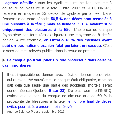
L’agence détaille
: tous les cyclistes tués ne l’ont pas été à
cause d’une blessure à la tête. Entre 2007 et 2011, l’INSPQ
recense en moyenne 23 décès de cycliste par année. Dans
l’ensemble de cette période,
56,5 % des décès sont associés à
une blessure à la tête ; mais seulement 39,1 % avaient subi
uniquement des blessures à la tête
. L’absence de casque
(hypothèse non formulée) expliquerait une moyenne de 9 décès
par an. Autre exemple,
en Ontario 18 % des cyclistes ayant
subi un traumatisme crânien fatal portaient un casque
. C’est
le sens de mes relevés publiés dans la revue de presse.
▶️
Le casque pourrait jouer un rôle protecteur dans certains
cas minoritaires
Il est impossible de donner avec précision le nombre de vies
qui auraient été sauvées si le casque était obligatoire, mais on
sait déjà que seule une partie des accidents mortels serait
concernée (au Québec,
9 sur 23
). De plus, comme l’INSPQ
estime que le port du casque ne diminue que de 60 % la
probabilité de blessures à la tête,
le nombre final de décès
évités pourrait être encore moins élevé
.
Agence Science-Presse, septembre 2016