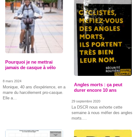
Pourquoi je ne mettrai
jamais de casque à vélo
8 mars 2024
Angles morts : ça peut
Monique, 40 ans d'expérience, en a
durer encore 10 ans
marre du harcèlement pro-casque.
Elle a…
29 septembre 2020
La DSCR nous exhorte cette
semaine à nous méfier des angles
morts.…