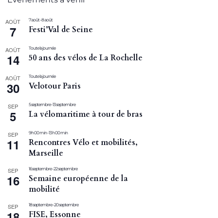
7 août
-
8 août
AOÛT
7
Festi’Val de Seine
Toute la journée
AOÛT
14
50 ans des vélos de La Rochelle
Toute la journée
AOÛT
30
Velotour Paris
5 septembre
-
13 septembre
SEP
5
La vélomaritime à tour de bras
9 h 00 min
-
13 h 00 min
SEP
11
Rencontres Vélo et mobilités,
Marseille
16 septembre
-
22 septembre
SEP
16
Semaine européenne de la
mobilité
18 septembre
-
20 septembre
SEP
18
FISE, Essonne