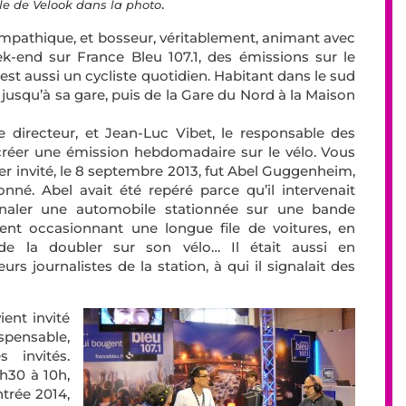
.
icle de Velook dans la photo
ympathique, et bosseur, véritablement, animant avec
k-end sur France Bleu 107.1, des émissions sur le
’est aussi un cycliste quotidien. Habitant dans le sud
ajet jusqu’à sa gare, puis de la Gare du Nord à la Maison
le directeur, et Jean-Luc Vibet, le responsable des
créer une émission hebdomadaire sur le vélo. Vous
ier invité, le 8 septembre 2013, fut Abel Guggenheim,
onné. Abel avait été repéré parce qu’il intervenait
ignaler une automobile stationnée sur une bande
dent occasionnant une longue file de voitures, en
t de la doubler sur son vélo… Il était aussi en
s journalistes de la station, à qui il signalait des
ent invité
spensable,
 invités.
h30 à 10h,
ntrée 2014,