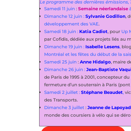
Le programme des dernières émissions, 1
Samedi 11 juin
:
Semaine néerlandaise
à
Dimanche 12 juin :
Sylvanie Godillon
, 
développement des VAE
.
Samedi 18 juin :
Katia Cadiot
, pour
Up 
par Cofidis, dédiée aux projets liés au 
Dimanche 19 juin :
Isabelle Lesens
,
blog
Montréal et les fêtes du début de la sa
Samedi 25 juin
:
Anne Hidalgo
, maire d
Dimanche 26 juin :
Jean-Baptiste Vaqu
de Paris de 1995 à 2001, concepteur du 
fermeture d’un souterrain à Paris (pont
Samedi 2 juillet :
Stéphane Beaudet
,
vic
des Transports.
Dimanche 3 juillet
:
Jeanne de Lapoyad
monde des coursiers à vélo qui se dérou