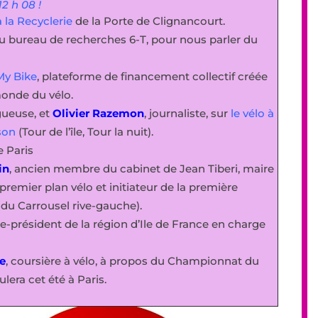
2 h 08 !
 la Recyclerie
de la Porte de Clignancourt.
du bureau de recherches 6-T, pour nous parler du
My Bike
, plateforme de financement collectif créée
monde du vélo.
ueuse, et
Olivier Razemon
, journaliste, sur
le vélo à
ison
(Tour de l’île, Tour la nuit).
e Paris
in
, ancien membre du cabinet de Jean Tiberi, maire
premier plan vélo et initiateur de la première
 du Carrousel rive-gauche).
e-président de la région d’Ile de France en charge
e
, coursière à vélo, à propos du Championnat du
lera cet été à Paris.