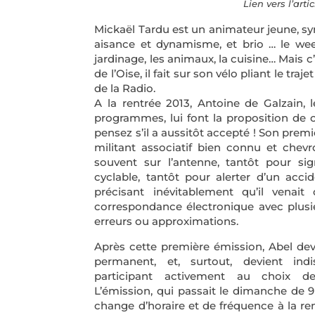
Lien vers l’art
Mickaël Tardu est un animateur jeune, s
aisance et dynamisme, et brio … le wee
jardinage, les animaux, la cuisine… Mais c
de l’Oise, il fait sur son vélo pliant le tr
de la Radio.
A la rentrée 2013, Antoine de Galzain, 
programmes, lui font la proposition de 
pensez s’il a aussitôt accepté ! Son prem
militant associatif bien connu et chevr
souvent sur l’antenne, tantôt pour s
cyclable, tantôt pour alerter d’un acci
précisant inévitablement qu’il venai
correspondance électronique avec plusieur
erreurs ou approximations.
Après cette première émission, Abel devi
permanent, et, surtout, devient indi
participant activement au choix des
L’émission, qui passait le dimanche de 9
change d’horaire et de fréquence à la re