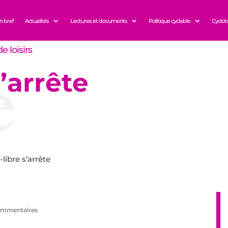
n bref
Actualités
Lectures et documents
Politique cyclable
Cyclot
e loisirs
e
’arrête
libre s’arrête
ommentaires