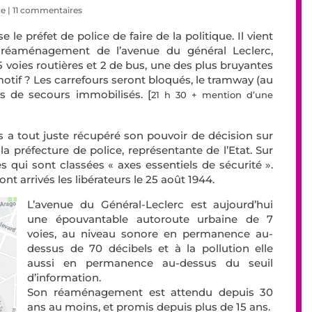
ce
|
11 commentaires
e le préfet de police de faire de la politique. Il vient
réaménagement de l’avenue du général Leclerc,
 voies routières et 2 de bus, une des plus bruyantes
motif ? Les carrefours seront bloqués, le tramway (au
es de secours immobilisés. [
21 h 30 + mention d’une
ris a tout juste récupéré son pouvoir de décision sur
a préfecture de police, représentante de l’Etat. Sur
es qui sont classées « axes essentiels de sécurité ».
ont arrivés les libérateurs le 25 août 1944.
L’avenue du Général-Leclerc est aujourd’hui
une épouvantable autoroute urbaine de 7
voies, au niveau sonore en permanence au-
dessus de 70 décibels et à la pollution elle
aussi en permanence au-dessus du seuil
d’information.
Son réaménagement est attendu depuis 30
ans au moins, et promis depuis plus de 15 ans.