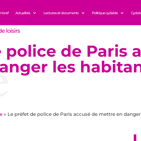
n bref
Actualités
Lectures et documents
Politique cyclable
Cyclot
e loisirs
e police de Paris
e
anger les habita
ce
»
Le préfet de police de Paris accusé de mettre en danger