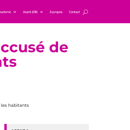
ourisme
Avant 2016
À propos
Contact
 accusé de
nts
 les habitants