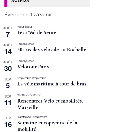
AGENDA
Évènements à venir
7 août
-
8 août
AOÛT
7
Festi’Val de Seine
Toute la journée
AOÛT
14
50 ans des vélos de La Rochelle
Toute la journée
AOÛT
30
Velotour Paris
5 septembre
-
13 septembre
SEP
5
La vélomaritime à tour de bras
9 h 00 min
-
13 h 00 min
SEP
11
Rencontres Vélo et mobilités,
Marseille
16 septembre
-
22 septembre
SEP
16
Semaine européenne de la
mobilité